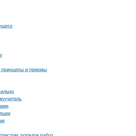
дущего
е
е принципы и приемы
вильно
моучитель
ками
ляции
ме
листом: порядок работ