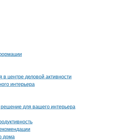
еформации
 в центре деловой активности
ного интерьера
е решение для вашего интерьера
родуктивность
рекомендации
о дома