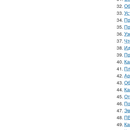
32.
Об
33.
Ус
34.
Пр
35.
Пр
36.
Уз
37.
Чт
38.
Ид
39.
Пр
40.
Ка
41.
Пл
42.
Ар
43.
Об
44.
Ка
45.
От
46.
По
47.
Эв
48.
ПВ
49.
Ка