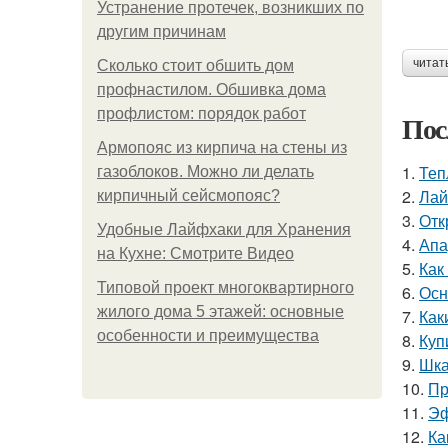
Устранение протечек, возникших по
другим причинам
читат
Сколько стоит обшить дом
профнастилом. Обшивка дома
профлистом: порядок работ
Пос
Армопояс из кирпича на стены из
1.
Теп
газоблоков. Можно ли делать
2.
Лай
кирпичный сейсмопояс?
3.
Отк
Удобные Лайфхаки для Хранения
4.
Апа
на Кухне: Смотрите Видео
5.
Как
Типовой проект многоквартирного
6.
Осн
жилого дома 5 этажей: основные
7.
Как
особенности и преимущества
8.
Куп
9.
Шка
10.
Пр
11.
Эф
12.
Ка