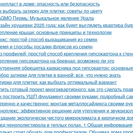
нопласт в доме: опасность или безопасность
к выбрать затирку для плитки: советы по цвету
GMO Пермь: Музыкальное явление Урала
зайн хрущевки 2025 года: как будет выглядеть квартира бу
епление крыши: основные принципы и технологии
окс: простой способ выращивания из семян
емя и способы посадки флоксов из семян
з профилей: простой способ крепления гипсокартона к стен
епление гипсокартона на бревнах: возможно ли это
утренняя обрешетка каркасника под гипсокартон: основны
бор затирки для плитки в ванной: все, что нужно знать
тирки для плитки: как выбрать оптимальный вариант
пить готовый проект многоквартирного: как это сделать пра
к построить УШП фундамент своими руками: подробный са
еренно и качественно: монтаж металлосайдинга своими ру
ноплекс: эффективное решение для утепления и звукоизо
здание экологически чистого микроклимата в кирпичном до
ед пенополистирола в теплых полах. 1 Общая информация
олько стоит обшить дом профнастилом. Обшивка дома проф