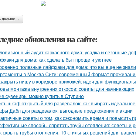
ь дальше →
ледние обновления на сайте:
ловизионный аудит каркасного дома: усадка и сезонные д
фхаки для дома: как сделать быт проще и уютнее
ровенно полезные лайфхаки для дома: что вы еще не знали
ртаменты в Москва Сити: современный формат проживания
 закрыть нишу в коридоре прихожей: идеи для функциональ
овы монтажа внутренних откосов: советы для начинающих
ие сувениры можно купить в Ступино
ить шкаф открытый для раздевалок: как выбрать идеально
фы Дабл для раздевалок: выгодные предложения и акции
актичные советы о том, как сэкономить время и повысить п
фективные способы спрятать трубы отопления: советы и 
к скрыть трубы отопления: 10 стильных решений для вашег