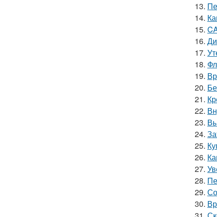
13.
Пе
14.
Ка
15.
CA
16.
Ди
17.
Ут
18.
Фл
19.
Вр
20.
Бе
21.
Кр
22.
Вн
23.
Вы
24.
За
25.
Ку
26.
Ка
27.
Ув
28.
Пе
29.
Со
30.
Вр
31.
Ск