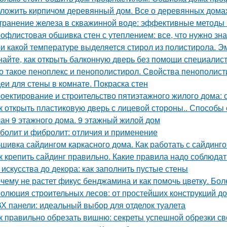
ложить кирпичом деревянный дом. Все о деревянных дома
транение железа в скважинной воде: эффективные методы
офлистовая обшивка стен с утеплением: все, что нужно зна
и какой температуре выделяется стирол из полистирола. Эм
найте, как открыть балконную дверь без помощи специалис
о такое пеноплекс и пенополистирол. Свойства пенополис
еи для стены в комнате. Покраска стен
оектирование и строительство пятиэтажного жилого дома:
к открыть пластиковую дверь с лицевой стороны.. Способы
ан 9 этажного дома. 9 этажный жилой дом
болит и фибролит: отличия и применение
шивка сайдингом каркасного дома. Как работать с сайдинг
к крепить сайдинг правильно. Какие правила надо соблюдат
 искусства до декора: как заполнить пустые стены
чему не растет фикус бенджамина и как помочь цветку. Бол
олюция строительных лесов: от простейших конструкций д
Х панели: идеальный выбор для отделок туалета
к правильно обрезать вишню: секреты успешной обрезки с