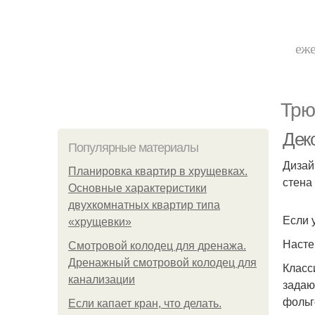
еже
Трю
Дек
Популярные материалы
Дизай
Планировка квартир в хрущевках.
стена
Основные характеристики
двухкомнатных квартир типа
Если 
«хрущевки»
Насте
Смотровой колодец для дренажа.
Дренажный смотровой колодец для
Класс
канализации
задаю
фольг
Если капает кран, что делать.