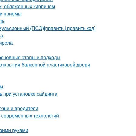
х, обложенных кирпичом
 и приемы
ть
ульсионный (ПСЭ)[править | править код]
та
тирола
 основные этапы и подходы
 открытия балконной пластиковой двери
ом
ь при установке сайдинга
езни и вредители
о современных технологий
воими руками