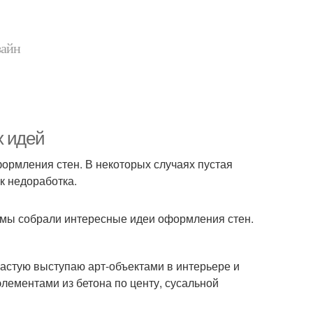
зайн
х идей
формления стен. В некоторых случаях пустая
ак недоработка.
как мы собрали интересные идеи оформления стен.
ачастую выступаю арт-объектами в интерьере и
элементами из бетона по центу, сусальной