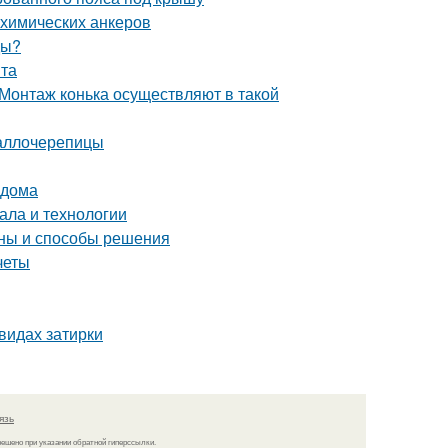
 химических анкеров
ды?
нта
Монтаж конька осуществляют в такой
таллочерепицы
 дома
ала и технологии
ины и способы решения
четы
видах затирки
язь
решено при указании обратной гиперссылки.