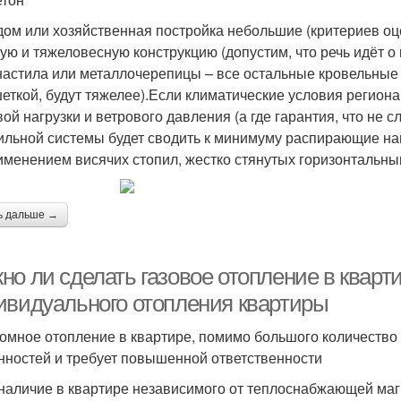
дом или хозяйственная постройка небольшие (критериев оц
ую и тяжеловесную конструкцию (допустим, что речь идёт о
астила или металлочерепицы – все остальные кровельные 
еткой, будут тяжелее).Если климатические условия регион
вой нагрузки и ветрового давления (а где гарантия, что не 
ильной системы будет сводить к минимуму распирающие наг
менением висячих стопил, жестко стянутых горизонтальны
ь дальше →
но ли сделать газовое отопление в кварт
ивидуального отопления квартиры
омное отопление в квартире, помимо большого количество 
нностей и требует повышенной ответственности
 наличие в квартире независимого от теплоснабжающей ма