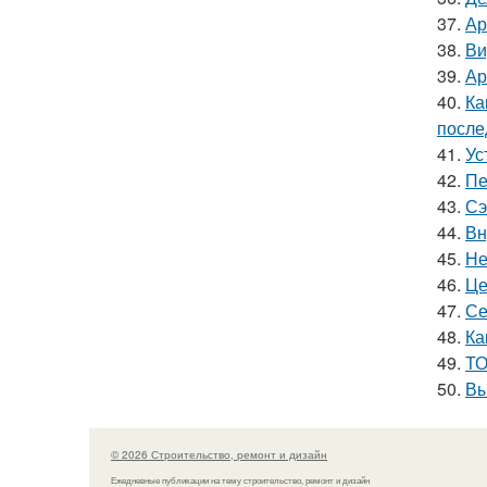
37.
Ар
38.
Ви
39.
Ар
40.
Ка
после
41.
Ус
42.
Пе
43.
Сэ
44.
Вн
45.
Не
46.
Це
47.
Се
48.
Ка
49.
ТО
50.
Вы
© 2026 Строительство, ремонт и дизайн
Ежедневные публикации на тему строительство, ремонт и дизайн