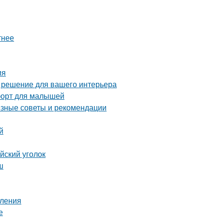
тнее
ия
е решение для вашего интерьера
мфорт для малышей
езные советы и рекомендации
й
йский уголок
ш
пления
е