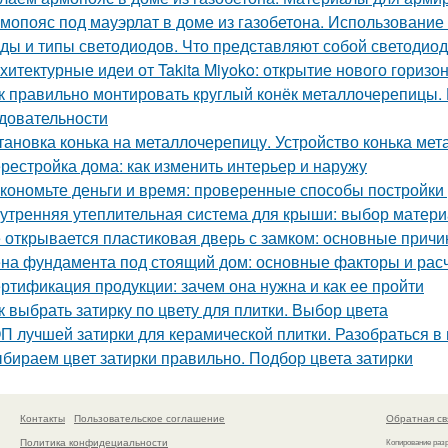
мопояс под мауэрлат в доме из газобетона. Использование
ды и типы светодиодов. Что представляют собой светодио
хитектурные идеи от Takita Miyoko: открытие нового горизо
к правильно монтировать круглый конёк металлочерепицы. 
довательности
тановка конька на металлочерепицу. Устройство конька ме
рестройка дома: как изменить интерьер и наружу
кономьте деньги и время: проверенные способы постройки
утренняя утеплительная система для крыши: выбор матери
 открывается пластиковая дверь с замком: основные прич
на фундамента под стоящий дом: основные факторы и рас
ртификация продукции: зачем она нужна и как ее пройти
к выбрать затирку по цвету для плитки. Выбор цвета
П лучшей затирки для керамической плитки. Разобраться в 
бираем цвет затирки правильно. Подбор цвета затирки
Контакты
Пользовательское соглашение
Обратная св
Политика конфидециальности
Копирование раз