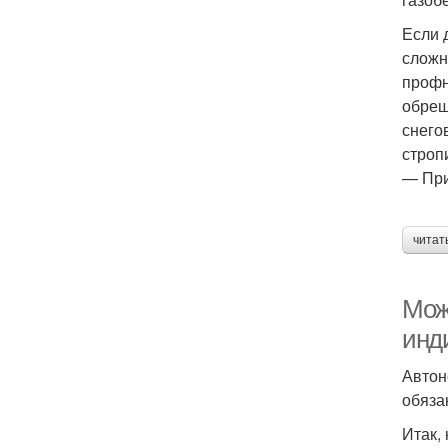
Если 
сложн
профн
обреш
снего
строп
— При
читат
Мож
инд
Автон
обяза
Итак,