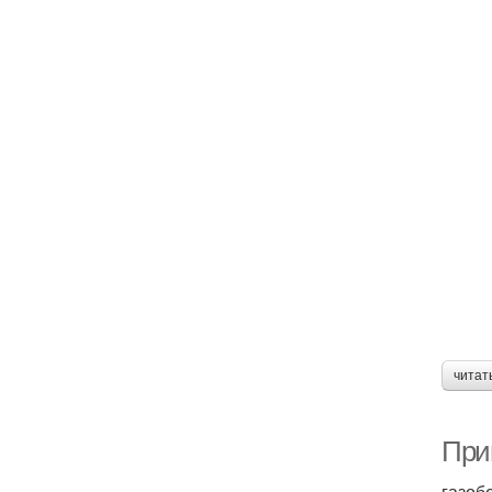
читат
При
газоб