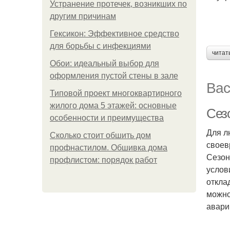
Устранение протечек, возникших по
другим причинам
Гексикон: Эффективное средство
для борьбы с инфекциями
читат
Обои: идеальный выбор для
оформления пустой стены в зале
Вас
Типовой проект многоквартирного
жилого дома 5 этажей: основные
Сез
особенности и преимущества
Для л
Сколько стоит обшить дом
своев
профнастилом. Обшивка дома
Сезон
профлистом: порядок работ
услов
откла
можно
авари