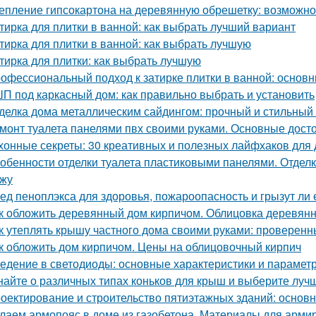
епление гипсокартона на деревянную обрешетку: возможно
тирка для плитки в ванной: как выбрать лучший вариант
тирка для плитки в ванной: как выбрать лучшую
тирка для плитки: как выбрать лучшую
офессиональный подход к затирке плитки в ванной: основ
П под каркасный дом: как правильно выбрать и установить
делка дома металлическим сайдингом: прочный и стильный
монт туалета панелями пвх своими руками. Основные дост
хонные секреты: 30 креативных и полезных лайфхаков для
обенности отделки туалета пластиковыми панелями. Отделк
жу
ед пеноплэкса для здоровья, пожароопасность и грызут ли
к обложить деревянный дом кирпичом. Облицовка деревянн
к утеплять крышу частного дома своими руками: проверен
к обложить дом кирпичом. Цены на облицовочный кирпич
едение в светодиоды: основные характеристики и парамет
найте о различных типах коньков для крыш и выберите луч
оектирование и строительство пятиэтажных зданий: основ
лаем армопояс в доме из газобетона. Материалы для арми