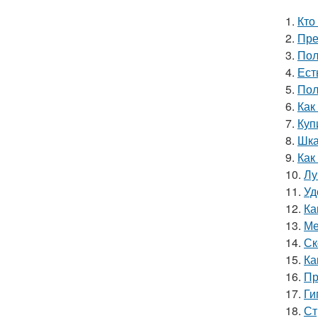
1.
Кто
2.
Пре
3.
Пол
4.
Ест
5.
Пол
6.
Как
7.
Куп
8.
Шка
9.
Как
10.
Лу
11.
Уд
12.
Ка
13.
Ме
14.
Ск
15.
Ка
16.
Пр
17.
Ги
18.
Ст