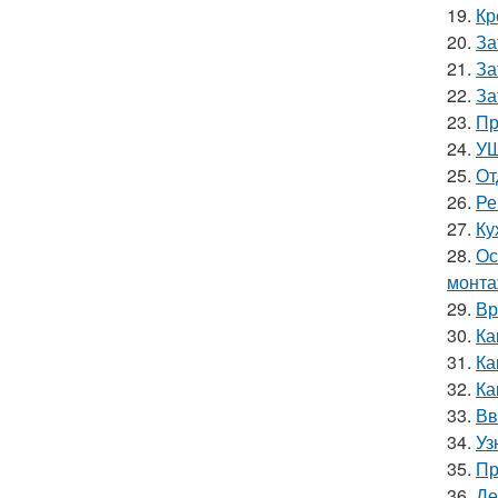
19.
Кр
20.
За
21.
За
22.
За
23.
Пр
24.
УШ
25.
От
26.
Ре
27.
Ку
28.
Ос
монта
29.
Вр
30.
Ка
31.
Ка
32.
Ка
33.
Вв
34.
Уз
35.
Пр
36.
Де