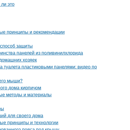
 ли это
ные принципы и рекомендации
 способ защиты
оинства панелей из поливинилхлорида
 домашних хозяек
а туалета пластиковыми панелями: видео по
 его мыши?
ого дома кирпичом
ные методы и материалы
ры
ший для своего дома
ные принципы и технологии
рованного пояса под крышу