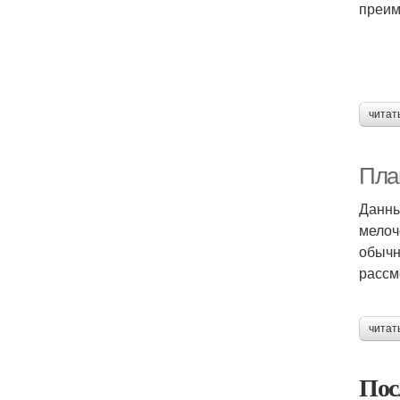
преим
читат
Пла
Данны
мелоч
обычн
рассм
читат
Пос