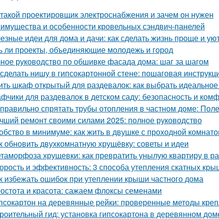
 такой проектировщик электроснабжения и зачем он нужен
имущества и особенности кровельных сэндвич-панелей
езные идеи для дома и дачи: как сделать жизнь проще и ую
ь ли проекты, объединяющие молодежь и город
ное руководство по обшивке фасада дома: шаг за шагом
 сделать нишу в гипсокартонной стене: пошаговая инструкц
ить шкаф открытый для раздевалок: как выбрать идеально
фчики для раздевалок в детском саду: безопасность и ко
 правильно спрятать трубы отопления в частном доме: Пол
чший ремонт своими силами 2025: полное руководство
обство в минимуме: как жить в двушке с проходной комнато
к обновить двухкомнатную хрущёвку: советы и идеи
таморфоза хрущевки: как превратить унылую квартиру в ра
орость и эффективность: 3 способа утепления скатных кры
к избежать ошибок при утеплении крыши частного дома
остота и красота: сажаем флоксы семенами
псокартон на деревянные рейки: проверенные методы кре
роительный гид: установка гипсокартона в деревянном дом