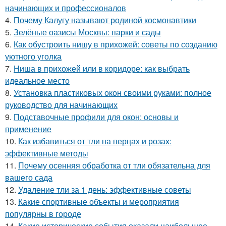
начинающих и профессионалов
4.
Почему Калугу называют родиной космонавтики
5.
Зелёные оазисы Москвы: парки и сады
6.
Как обустроить нишу в прихожей: советы по созданию
уютного уголка
7.
Ниша в прихожей или в коридоре: как выбрать
идеальное место
8.
Установка пластиковых окон своими руками: полное
руководство для начинающих
9.
Подставочные профили для окон: основы и
применение
10.
Как избавиться от тли на перцах и розах:
эффективные методы
11.
Почему осенняя обработка от тли обязательна для
вашего сада
12.
Удаление тли за 1 день: эффективные советы
13.
Какие спортивные объекты и мероприятия
популярны в городе
14.
Какие исторические события оказали наибольшее