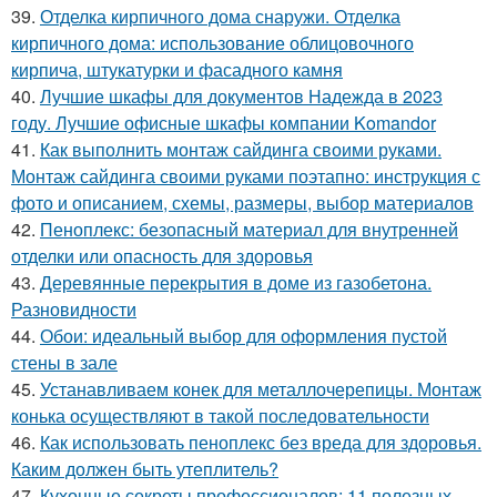
39.
Отделка кирпичного дома снаружи. Отделка
кирпичного дома: использование облицовочного
кирпича, штукатурки и фасадного камня
40.
Лучшие шкафы для документов Надежда в 2023
году. Лучшие офисные шкафы компании Komandor
41.
Как выполнить монтаж сайдинга своими руками.
Монтаж сайдинга своими руками поэтапно: инструкция с
фото и описанием, схемы, размеры, выбор материалов
42.
Пеноплекс: безопасный материал для внутренней
отделки или опасность для здоровья
43.
Деревянные перекрытия в доме из газобетона.
Разновидности
44.
Обои: идеальный выбор для оформления пустой
стены в зале
45.
Устанавливаем конек для металлочерепицы. Монтаж
конька осуществляют в такой последовательности
46.
Как использовать пеноплекс без вреда для здоровья.
Каким должен быть утеплитель?
47.
Кухонные секреты профессионалов: 11 полезных