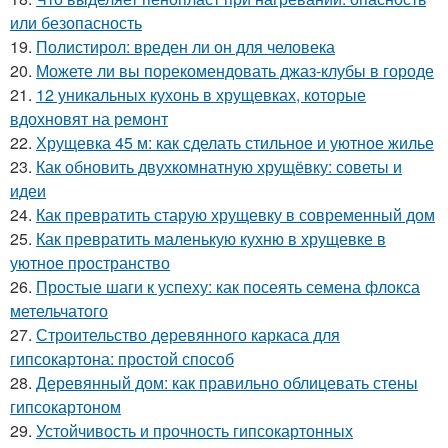
или безопасность
19.
Полистирол: вреден ли он для человека
20.
Можете ли вы порекомендовать джаз-клубы в городе
21.
12 уникальных кухонь в хрущевках, которые
вдохновят на ремонт
22.
Хрущевка 45 м: как сделать стильное и уютное жилье
23.
Как обновить двухкомнатную хрущёвку: советы и
идеи
24.
Как превратить старую хрущевку в современный дом
25.
Как превратить маленькую кухню в хрущевке в
уютное пространство
26.
Простые шаги к успеху: как посеять семена флокса
метельчатого
27.
Строительство деревянного каркаса для
гипсокартона: простой способ
28.
Деревянный дом: как правильно облицевать стены
гипсокартоном
29.
Устойчивость и прочность гипсокартонных