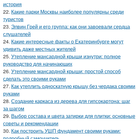
история
22.
Какие парки Москвы наиболее популярны среди
туристов
23.
Элвин Грей и его группа: как они завоевали сердца
слушателей
24.
Какие интересные факты о Екатеринбурге могут
удивить даже местных жителей
25.
Утепление мансардной крыши изнутри: полное
руководство для начинающих
26.
Утепление мансардной крыши: простой способ
сделать это своими руками
27.
Как утеплить односкатную крышу без чердака своими
руками
28.
Создание каркаса из дерева для гипсокартона: шаг
за шагом
29.
Выбор состава и цвета затирки для плитки: основные
советы и рекомендации
30.
Как построить УШП фундамент своими руками:
подробный самоучитель