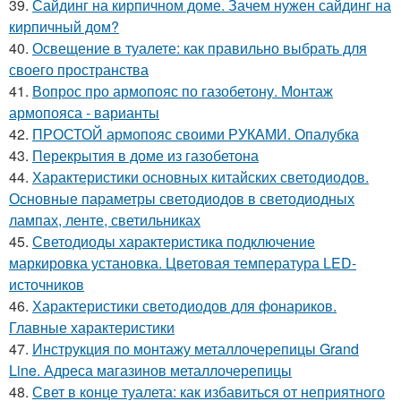
39.
Сайдинг на кирпичном доме. Зачем нужен сайдинг на
кирпичный дом?
40.
Освещение в туалете: как правильно выбрать для
своего пространства
41.
Вопрос про армопояс по газобетону. Монтаж
армопояса - варианты
42.
ПРОСТОЙ армопояс своими РУКАМИ. Опалубка
43.
Перекрытия в доме из газобетона
44.
Характеристики основных китайских светодиодов.
Основные параметры светодиодов в светодиодных
лампах, ленте, светильниках
45.
Светодиоды характеристика подключение
маркировка установка. Цветовая температура LED-
источников
46.
Характеристики светодиодов для фонариков.
Главные характеристики
47.
Инструкция по монтажу металлочерепицы Grand
Line. Адреса магазинов металлочерепицы
48.
Свет в конце туалета: как избавиться от неприятного