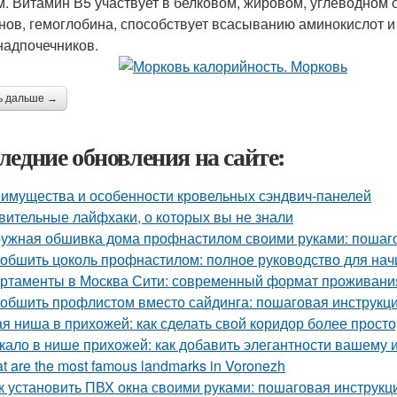
м. Витамин В5 участвует в белковом, жировом, углеводном 
нов, гемоглобина, способствует всасыванию аминокислот и
надпочечников.
ь дальше →
ледние обновления на сайте:
имущества и особенности кровельных сэндвич-панелей
вительные лайфхаки, о которых вы не знали
ужная обшивка дома профнастилом своими руками: пошаго
 обшить цоколь профнастилом: полное руководство для на
ртаменты в Москва Сити: современный формат проживания
 обшить профлистом вместо сайдинга: пошаговая инструкц
ая ниша в прихожей: как сделать свой коридор более прост
кало в нише прихожей: как добавить элегантности вашему 
t are the most famous landmarks in Voronezh
к установить ПВХ окна своими руками: пошаговая инструкц