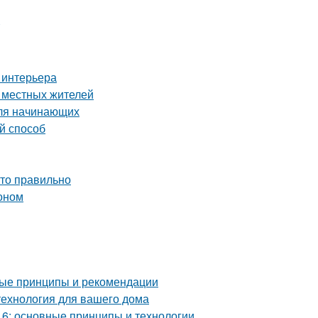
 интерьера
е местных жителей
для начинающих
й способ
это правильно
тоном
ные принципы и рекомендации
технология для вашего дома
6: основные принципы и технологии