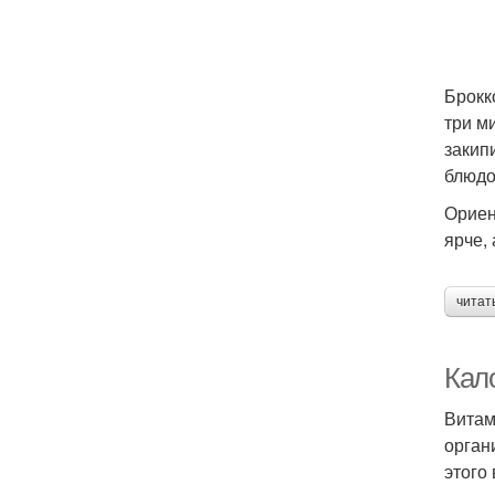
Брокк
три м
закип
блюдо
Ориен
ярче,
читат
Кал
Витам
орган
этого