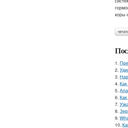
систе
гормо
коры 
читат
Пос
1.
Пре
2.
Уди
3.
Нар
4.
Как
5.
Апа
6.
Как
7.
Узк
8.
Зер
9.
Wha
10.
Ка