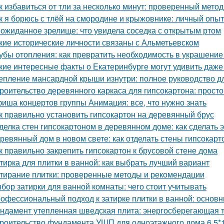
к избавиться от тли за несколько минут: проверенный метод
к я борюсь с тлёй на смородине и крыжовнике: личный опыт
ожиданное зрелище: что увидела соседка с открытым ртом
кие исторические личности связаны с Альметьевском
убы отопления: как превратить необходимость в украшение
кие интересные факты о Екатеринбурге могут удивить даж
епление мансардной крыши изнутри: полное руководство 
роительство деревянного каркаса для гипсокартона: просто
иша концертов группы Анимация: все, что нужно знать
к правильно установить гипсокартон на деревянный брус
делка стен гипсокартоном в деревянном доме: как сделать 
ревянный дом в новом свете: как отделать стены гипсокар
к правильно закрепить гипсокартон к брусовой стене дома
тирка для плитки в ванной: как выбрать лучший вариант
тирание плитки: проверенные методы и рекомендации
бор затирки для ванной комнаты: чего стоит учитывать
офессиональный подход к затирке плитки в ванной: основ
ндамент утепленная шведская плита: энергосберегающая 
роительство фундамента УШП для одноэтажного дома 6,5*1