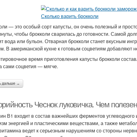
оли — это особый сорт капусты, он очень полезный и прост
инуты, чтобы брокколи сварилась до готовности. Самой дол
ит вода или бульон. Отварная брокколи станет вкусным ин
м. В американской кухне к готовым соцветиям добавляют нем
тировочное время приготовления капусты брокколи составля
 а сами соцветия — мягче.
ь дальше →
орийность Чеснок луковичка. Чем полезен
ин В1 входит в состав важнейших ферментов углеводного 
изм энергией и пластическими веществами, а также метабо
 витамина ведет к серьезным нарушениям со стороны нервн