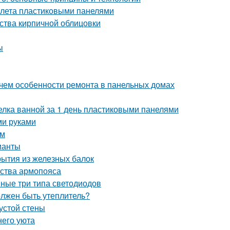
уалета пластиковыми панелями
ства кирпичной облицовки
ы
 чем особенности ремонта в панельных домах
делка ванной за 1 день пластиковыми панелями
ми руками
ом
ианты
рытия из железных балок
йства армопояса
вные три типа светодиодов
олжен быть утеплитель?
устой стены
его уюта