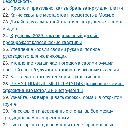
безопасность
21.
Просто и правильно: как выбрать затирку для плитки
22.
Какие скрытые места стоит посмотреть в Москве
23.
Дизайн двухкомнатной квартиры в хрущевке: советы
и идеи
24.
Хрущевка 2025: как современный дизайн
преображает классические квартиры
25.
Утепление кровли своими руками: полное
руководство для начинающих
26.
Утепление крыши частного дома своими руками:
простой способ улучшить комфорт и экономить деньги
27.
Как сделать крышу теплой и эффективной
28.
ВЫРАЩИВАНИЕ МЕТЕЛЬЧАТЫХ флоксов из семян:
эффективные методы и инструменты
29.
Узнайте, как выращивать флоксы дома и в открытом
грунте
30.
Гипсокартон и деревянные стены: выбор между
традиционным и современным
31.
Гипсокартон на деревянной стене: проверенные