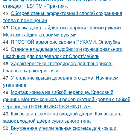
стандарт «LS” ТМ «Практик».
42.
Обогрев стены: эффективный способ сохранения
тепла в помещении
43.
Отделка дома сайдингом снаружи своими руками.
Монтаж сайдинга своими руками
44.
ПРОСТОЙ армопояс своими РУКАМИ. Опалубка
45.
Станьте владельцем удобного и функционального
шкафчика для раздевалок от СпортМебель
46.
Характеристики светодиодов для фонариков.
Главные характеристики
47.
Утепление крыши деревянного дома. Начинаем
утепление
48.
Монтаж конька на гибкой черепице. Красивый
финиш. Монтаж коньков и ребер скатной кровли с гибкой
черепицей ТЕХНОНИКОЛЬ SHINGLAS
49.
Как вскрыть замок на входной двери. Как вскрыть
замок входной двери сувальдного типа
50.
Внутренняя утеплительная система для крыши: