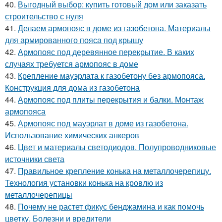
40.
Выгодный выбор: купить готовый дом или заказать
строительство с нуля
41.
Делаем армопояс в доме из газобетона. Материалы
для армированного пояса под крышу
42.
Армопояс под деревянное перекрытие. В каких
случаях требуется армопояс в доме
43.
Крепление мауэрлата к газобетону без армопояса.
Конструкция для дома из газобетона
44.
Армопояс под плиты перекрытия и балки. Монтаж
армопояса
45.
Армопояс под мауэрлат в доме из газобетона.
Использование химических анкеров
46.
Цвет и материалы светодиодов. Полупроводниковые
источники света
47.
Правильное крепление конька на металлочерепицу.
Технология установки конька на кровлю из
металлочерепицы
48.
Почему не растет фикус бенджамина и как помочь
цветку. Болезни и вредители