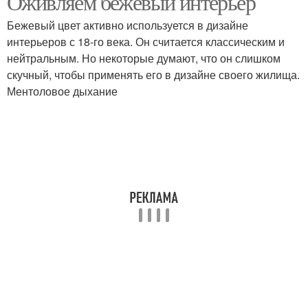
Оживляем бежевый интерьер
Бежевый цвет активно используется в дизайне
интерьеров с 18-го века. Он считается классическим и
Бело-бежевый
нейтральным. Но некоторые думают, что он слишком
Коричневый интерьер
интерьер
скучный, чтобы применять его в дизайне своего жилища.
Ментоловое дыхание
Серо-бежевый
интерьер