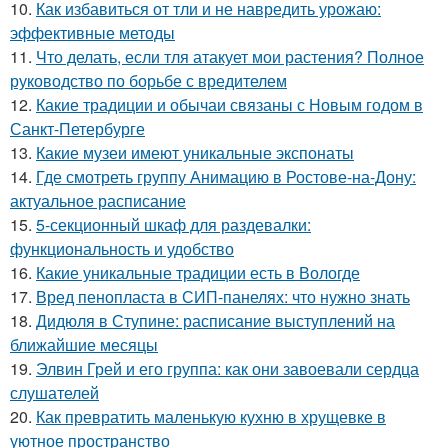
10.
Как избавиться от тли и не навредить урожаю:
эффективные методы
11.
Что делать, если тля атакует мои растения? Полное
руководство по борьбе с вредителем
12.
Какие традиции и обычаи связаны с Новым годом в
Санкт-Петербурге
13.
Какие музеи имеют уникальные экспонаты
14.
Где смотреть группу Анимацию в Ростове-на-Дону:
актуальное расписание
15.
5-секционный шкаф для раздевалки:
функциональность и удобство
16.
Какие уникальные традиции есть в Вологде
17.
Вред пенопласта в СИП-панелях: что нужно знать
18.
Дидюля в Ступине: расписание выступлений на
ближайшие месяцы
19.
Элвин Грей и его группа: как они завоевали сердца
слушателей
20.
Как превратить маленькую кухню в хрущевке в
уютное пространство