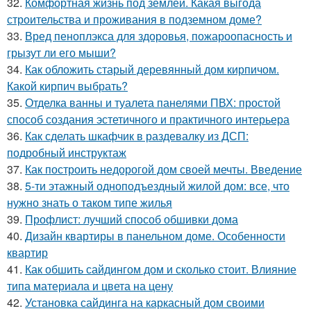
32.
Комфортная жизнь под землёй. Какая выгода
строительства и проживания в подземном доме?
33.
Вред пеноплэкса для здоровья, пожароопасность и
грызут ли его мыши?
34.
Как обложить старый деревянный дом кирпичом.
Какой кирпич выбрать?
35.
Отделка ванны и туалета панелями ПВХ: простой
способ создания эстетичного и практичного интерьера
36.
Как сделать шкафчик в раздевалку из ДСП:
подробный инструктаж
37.
Как построить недорогой дом своей мечты. Введение
38.
5-ти этажный одноподъездный жилой дом: все, что
нужно знать о таком типе жилья
39.
Профлист: лучший способ обшивки дома
40.
Дизайн квартиры в панельном доме. Особенности
квартир
41.
Как обшить сайдингом дом и сколько стоит. Влияние
типа материала и цвета на цену
42.
Установка сайдинга на каркасный дом своими