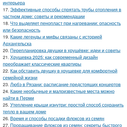
интерьера
17.
Эффективные способы спрятать трубы отопления в
частном доме: советы и рекомендации
18.
Что выделяет пенопласт при нагревании: опасность
или безопасность
19.
Какие легенды и мифы связаны с историей
Архангельска
20.
Перепланировка двушки в хрущёвке: идеи и советы
21.
Хрущевка 2025: как современный дизайн
преображает классические квартиры
22.
Как обставить двушку в хрущевке для комфортной
семейной жизни
23.
Любэ в Рязани: расписание предстоящих концертов
24.
Какие необычные и малоизвестные места можно
найти в Перми
25.
Утепление крыши изнутри: простой способ сохранить
тепло в вашем доме
26.
Время и способы посадки флоксов из семян
27.
Проращивание флоксов из семян: секреты быстрого