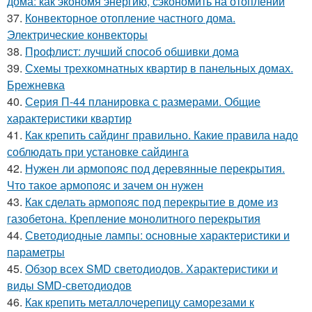
дома: как экономя энергию, сэкономить на отоплении
37.
Конвекторное отопление частного дома.
Электрические конвекторы
38.
Профлист: лучший способ обшивки дома
39.
Схемы трехкомнатных квартир в панельных домах.
Брежневка
40.
Серия П-44 планировка с размерами. Общие
характеристики квартир
41.
Как крепить сайдинг правильно. Какие правила надо
соблюдать при установке сайдинга
42.
Нужен ли армопояс под деревянные перекрытия.
Что такое армопояс и зачем он нужен
43.
Как сделать армопояс под перекрытие в доме из
газобетона. Крепление монолитного перекрытия
44.
Светодиодные лампы: основные характеристики и
параметры
45.
Обзор всех SMD светодиодов. Характеристики и
виды SMD-светодиодов
46.
Как крепить металлочерепицу саморезами к