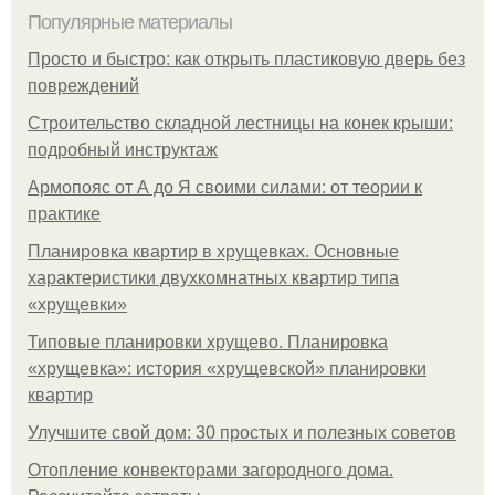
Популярные материалы
Просто и быстро: как открыть пластиковую дверь без
повреждений
Строительство складной лестницы на конек крыши:
подробный инструктаж
Армопояс от А до Я своими силами: от теории к
практике
Планировка квартир в хрущевках. Основные
характеристики двухкомнатных квартир типа
«хрущевки»
Типовые планировки хрущево. Планировка
«хрущевка»: история «хрущевской» планировки
квартир
Улучшите свой дом: 30 простых и полезных советов
Отопление конвекторами загородного дома.