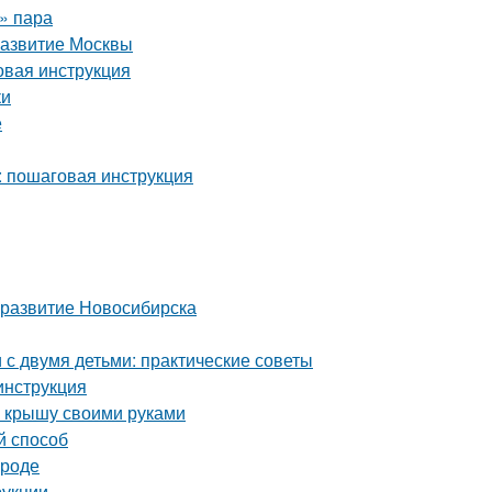
о» пара
развитие Москвы
вая инструкция
ки
е
: пошаговая инструкция
 развитие Новосибирска
с двумя детьми: практические советы
инструкция
ю крышу своими руками
й способ
ороде
рукции