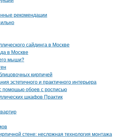
енные рекомендации
вильно
лического сайдинга в Москве
да в Москве
 его мыши?
тен
блицовочных кирпичей
ния эстетичного и практичного интерьера
 с помощью обоев с росписью
аллических шкафов Практик
квартир
мов
кирпичной стене: несложная технология монтажа