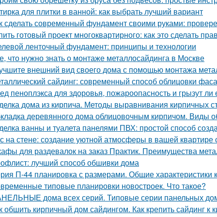
тирка для плитки в ванной: как выбрать лучший вариант
к сделать современный фундамент своими руками: провер
пить готовый проект многоквартирного: как это сделать пра
левой ленточный фундамент: принципы и технологии
е, что нужно знать о монтаже металлосайдинга в Москве
учшите внешний вид своего дома с помощью монтажа метал
таллический сайдинг: современный способ облицовки фаса
ед пеноплэкса для здоровья, пожароопасность и грызут ли
делка дома из кирпича. Методы выравнивания кирпичных с
кладка деревянного дома облицовочным кирпичом. Виды о
делка ванны и туалета панелями ПВХ: простой способ созда
с на стене: создание уютной атмосферы в вашей квартире
афы для раздевалок на заказ Практик. Преимущества мет
офлист: лучший способ обшивки дома
рия П-44 планировка с размерами. Общие характеристики 
временные типовые планировки новостроек. Что такое?
НЕЛЬНЫЕ дома всех серий. Типовые серии панельных до
к обшить кирпичный дом сайдингом. Как крепить сайдинг к 