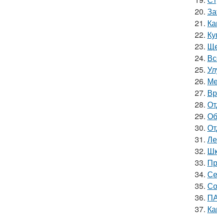
20.
За
21.
Ка
22.
Ку
23.
Ще
24.
Вс
25.
Ул
26.
Ме
27.
Вр
28.
От
29.
Об
30.
От
31.
Ле
32.
Шк
33.
Пр
34.
Се
35.
Со
36.
ПА
37.
Ка