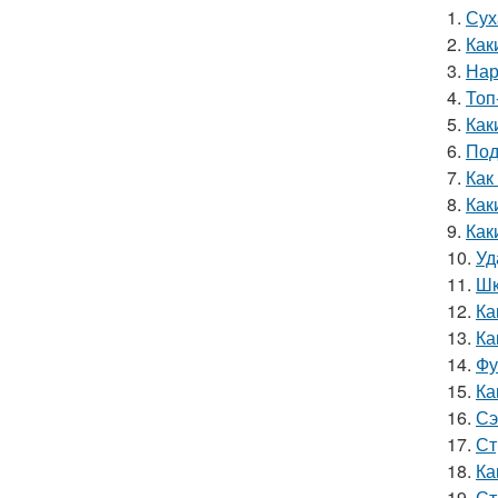
1.
Сух
2.
Как
3.
Нар
4.
Топ
5.
Как
6.
Под
7.
Как
8.
Как
9.
Как
10.
Уд
11.
Шк
12.
Ка
13.
Ка
14.
Фу
15.
Ка
16.
Сэ
17.
Ст
18.
Ка
19.
Ст