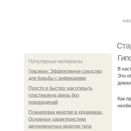
еже
Ста
Гип
Популярные материалы
В нас
Гексикон: Эффективное средство
Это о
для борьбы с инфекциями
домах
Просто и быстро: как открыть
пластиковую дверь без
Как п
повреждений
необх
Планировка квартир в хрущевках.
Основные характеристики
двухкомнатных квартир типа