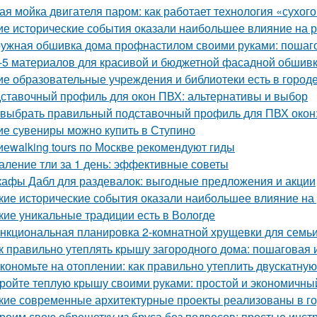
ая мойка двигателя паром: как работает технология «сухог
ие исторические события оказали наибольшее влияние на 
ужная обшивка дома профнастилом своими руками: пошаго
-5 материалов для красивой и бюджетной фасадной обшив
ие образовательные учреждения и библиотеки есть в город
ставочный профиль для окон ПВХ: альтернативы и выбор
 выбрать правильный подставочный профиль для ПВХ окон
ие сувениры можно купить в Ступино
иеwalking tours по Москве рекомендуют гиды
аление тли за 1 день: эффективные советы
афы Дабл для раздевалок: выгодные предложения и акции
кие исторические события оказали наибольшее влияние на
кие уникальные традиции есть в Вологде
нкциональная планировка 2-комнатной хрущевки для семьи 
к правильно утеплять крышу загородного дома: пошаговая 
кономьте на отоплении: как правильно утеплить двускатну
ройте теплую крышу своими руками: простой и экономичны
кие современные архитектурные проекты реализованы в г
роим свою обрешетку из бруса без подвесов: простые инст