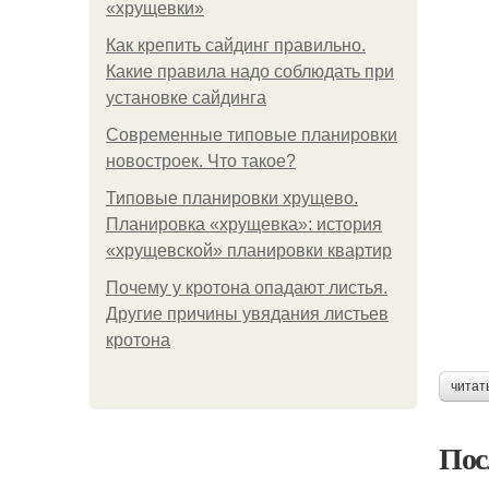
«хрущевки»
Как крепить сайдинг правильно.
Какие правила надо соблюдать при
установке сайдинга
Современные типовые планировки
новостроек. Что такое?
Типовые планировки хрущево.
Планировка «хрущевка»: история
«хрущевской» планировки квартир
Почему у кротона опадают листья.
Другие причины увядания листьев
кротона
читат
Пос