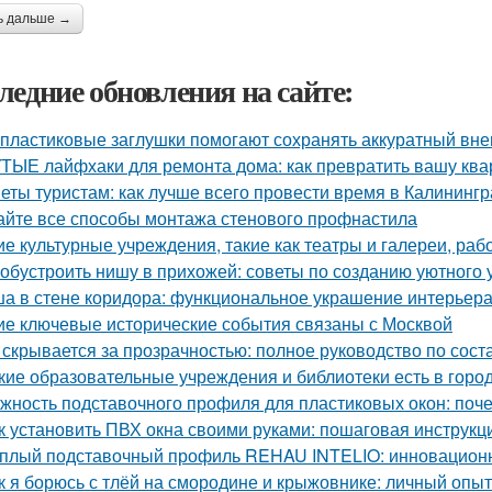
ь дальше →
ледние обновления на сайте:
 пластиковые заглушки помогают сохранять аккуратный вне
ТЫЕ лайфхаки для ремонта дома: как превратить вашу квар
еты туристам: как лучше всего провести время в Калининг
айте все способы монтажа стенового профнастила
ие культурные учреждения, такие как театры и галереи, ра
 обустроить нишу в прихожей: советы по созданию уютного 
а в стене коридора: функциональное украшение интерьер
ие ключевые исторические события связаны с Москвой
 скрывается за прозрачностью: полное руководство по сост
кие образовательные учреждения и библиотеки есть в горо
жность подставочного профиля для пластиковых окон: поч
к установить ПВХ окна своими руками: пошаговая инструкц
плый подставочный профиль REHAU INTELIO: инновацион
к я борюсь с тлёй на смородине и крыжовнике: личный опыт