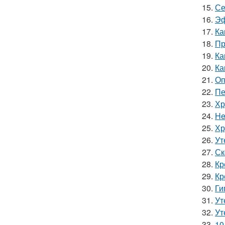
15.
Се
16.
Эф
17.
Ка
18.
Пр
19.
Ка
20.
Ка
21.
Оп
22.
Пе
23.
Хр
24.
He
25.
Хр
26.
Ут
27.
Ск
28.
Кр
29.
Кр
30.
Ги
31.
Ут
32.
Ут
33.
10