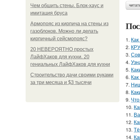
Чем обшить стены. Блок-хаус и
читат
имитация бруса
Пос
Армопояс из кирпича на стены из
газоблоков. Можно ли делать
кирпичный сейсмопояс?
1.
Как
2.
КРУ
20 НЕВЕРОЯТНО простых
3.
Сов
ЛайфХаков для кухни. 20
4.
Узн
гениальных ЛайфХаков для кухни
5.
Как
Строительство дачи своими руками
6.
Как
за три месяца и $3 тысячи
7.
Ниш
8.
Как
9.
Что
10.
Ка
11.
Ва
12.
Ка
13.
Тё
14.
Ка