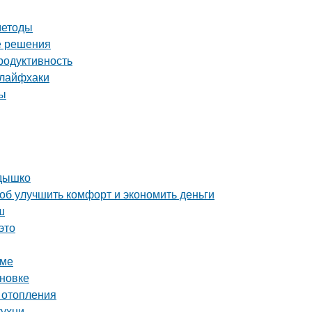
методы
е решения
родуктивность
 лайфхаки
ты
здышко
об улучшить комфорт и экономить деньги
ш
это
оме
ановке
 отопления
кухни