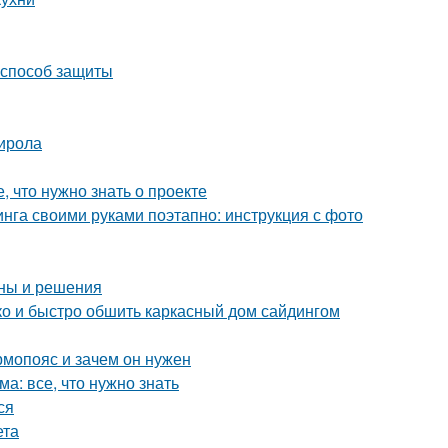
 способ защиты
тирола
, что нужно знать о проекте
нга своими руками поэтапно: инструкция с фото
ины и решения
гко и быстро обшить каркасный дом сайдингом
рмопояс и зачем он нужен
а: все, что нужно знать
ся
ета