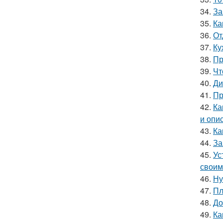
34.
За
35.
Ка
36.
От
37.
Ку
38.
Пр
39.
Чт
40.
Ди
41.
Пр
42.
Ка
и опи
43.
Ка
44.
За
45.
Ус
своим
46.
Ну
47.
Пл
48.
До
49.
Ка