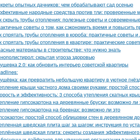
креты опытных дачников: чем обрабатывают сад осенью
фективные народные средства против тли: проверенные 
к скрыть трубы отопления: полезные советы и современны
актичные советы о том, как сэкономить время и повысить п
к спрятать трубы отопления в короба: практичные советы и
к спрятать трубы отопления в квартире: практические сове
асные материалы в строительстве: что нужно знать
нополистирол: скрытая угроза здоровью
ущевка 2.0: как обновить интерьер советской квартиры
adlines:
ущёвка: как превратить небольшую квартиру в уютное гнё
епление крыши частного дома своими руками: простой спос
орость и эффективность: 3 способа утепления скатных кры
епление гипсокартона на деревянные бруски: возможно ли 
епление гипсокартона на бревнах: возможно ли это
псокартон: простой способ облицовки стен в деревянном д
епленная шведская плита шаг за шагом: инструкция по уст
еплённая шведская плита: секреты создания эффективного
 бесценных лайфхаков для улучшения организации вашей 