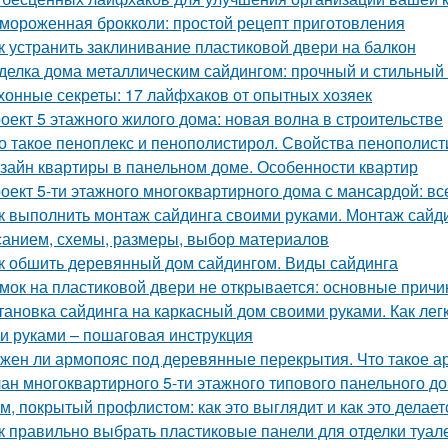
мороженная брокколи: простой рецепт приготовления
к устранить заклинивание пластиковой двери на балкон
делка дома металлическим сайдингом: прочный и стильный
хонные секреты: 17 лайфхаков от опытных хозяек
оект 5 этажного жилого дома: новая волна в строительстве
о такое пеноплекс и пенополистирол. Свойства пенополис
зайн квартиры в панельном доме. Особенности квартир
оект 5-ти этажного многоквартирного дома с мансардой: все
к выполнить монтаж сайдинга своими руками. Монтаж сайди
санием, схемы, размеры, выбор материалов
к обшить деревянный дом сайдингом. Виды сайдинга
мок на пластиковой двери не открывается: основные прич
тановка сайдинга на каркасный дом своими руками. Как ле
и руками – пошаговая инструкция
жен ли армопояс под деревянные перекрытия. Что такое а
ан многоквартирного 5-ти этажного типового панельного дом
м, покрытый профлистом: как это выглядит и как это делает
к правильно выбрать пластиковые панели для отделки туал