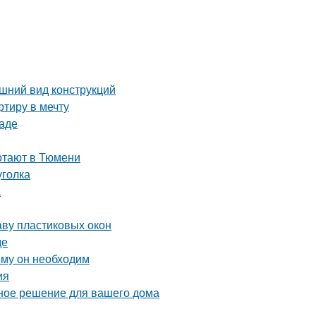
шний вид конструкций
тиру в мечту
раде
ботают в Тюмени
уголка
а
аву пластиковых окон
де
ему он необходим
ия
ное решение для вашего дома