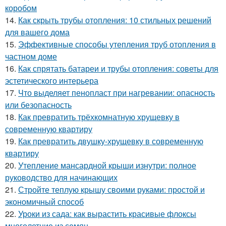
коробом
14.
Как скрыть трубы отопления: 10 стильных решений
для вашего дома
15.
Эффективные способы утепления труб отопления в
частном доме
16.
Как спрятать батареи и трубы отопления: советы для
эстетического интерьера
17.
Что выделяет пенопласт при нагревании: опасность
или безопасность
18.
Как превратить трёхкомнатную хрущевку в
современную квартиру
19.
Как превратить двушку-хрущевку в современную
квартиру
20.
Утепление мансардной крыши изнутри: полное
руководство для начинающих
21.
Стройте теплую крышу своими руками: простой и
экономичный способ
22.
Уроки из сада: как вырастить красивые флоксы
многолетние из семян