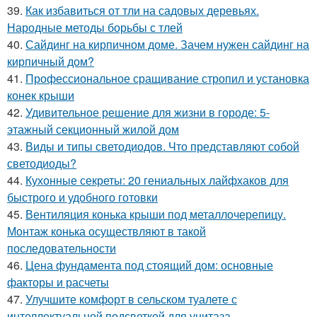
39.
Как избавиться от тли на садовых деревьях.
Народные методы борьбы с тлей
40.
Сайдинг на кирпичном доме. Зачем нужен сайдинг на
кирпичный дом?
41.
Профессиональное сращивание стропил и установка
конек крыши
42.
Удивительное решение для жизни в городе: 5-
этажный секционный жилой дом
43.
Виды и типы светодиодов. Что представляют собой
светодиоды?
44.
Кухонные секреты: 20 гениальных лайфхаков для
быстрого и удобного готовки
45.
Вентиляция конька крыши под металлочерепицу.
Монтаж конька осуществляют в такой
последовательности
46.
Цена фундамента под стоящий дом: основные
факторы и расчеты
47.
Улучшите комфорт в сельском туалете с
интеллектуальной подсветкой для унитаза