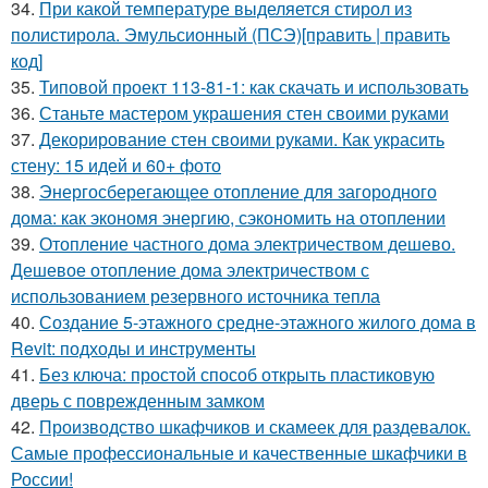
34.
При какой температуре выделяется стирол из
полистирола. Эмульсионный (ПСЭ)[править | править
код]
35.
Типовой проект 113-81-1: как скачать и использовать
36.
Станьте мастером украшения стен своими руками
37.
Декорирование стен своими руками. Как украсить
стену: 15 идей и 60+ фото
38.
Энергосберегающее отопление для загородного
дома: как экономя энергию, сэкономить на отоплении
39.
Отопление частного дома электричеством дешево.
Дешевое отопление дома электричеством с
использованием резервного источника тепла
40.
Создание 5-этажного средне-этажного жилого дома в
Revit: подходы и инструменты
41.
Без ключа: простой способ открыть пластиковую
дверь с поврежденным замком
42.
Производство шкафчиков и скамеек для раздевалок.
Самые профессиональные и качественные шкафчики в
России!