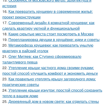
15.
Особенности московского метро: архитектура и
история
16.
Как превратить хрущевку в современное жильё:
проект реконструкции
17.
Современный дизайн 4-комнатной хрущевки: как
сделать квартиру уютной и функциональной
18.
Какие скрытые места стоит посмотреть в Москве
19.
Перепланировка двушки в хрущёвке: идеи и советы
20.
Метаморфоза хрущевки: как превратить унылую
квартиру в райский уголок
21.
Олег Митяев: как Ступино сформировало
талантливого певца
22.
Утепление крыши частного дома своими руками:
простой способ улучшить комфорт и экономить деньги
23.
Как правильно утеплять крышу загородного дома:
практические советы
24.
Утепление крыши изнутри: простой способ сохранить
тепло в вашем доме
25.
Деревянный дом в новом свете: как отделать стены