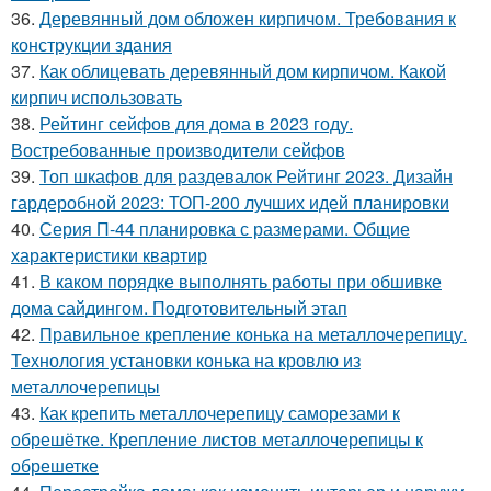
36.
Деревянный дом обложен кирпичом. Требования к
конструкции здания
37.
Как облицевать деревянный дом кирпичом. Какой
кирпич использовать
38.
Рейтинг сейфов для дома в 2023 году.
Востребованные производители сейфов
39.
Топ шкафов для раздевалок Рейтинг 2023. Дизайн
гардеробной 2023: ТОП-200 лучших идей планировки
40.
Серия П-44 планировка с размерами. Общие
характеристики квартир
41.
В каком порядке выполнять работы при обшивке
дома сайдингом. Подготовительный этап
42.
Правильное крепление конька на металлочерепицу.
Технология установки конька на кровлю из
металлочерепицы
43.
Как крепить металлочерепицу саморезами к
обрешётке. Крепление листов металлочерепицы к
обрешетке