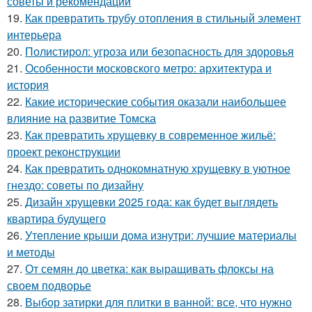
советы и рекомендации
19.
Как превратить трубу отопления в стильный элемент
интерьера
20.
Полистирол: угроза или безопасность для здоровья
21.
Особенности московского метро: архитектура и
история
22.
Какие исторические события оказали наибольшее
влияние на развитие Томска
23.
Как превратить хрущевку в современное жильё:
проект реконструкции
24.
Как превратить однокомнатную хрущевку в уютное
гнездо: советы по дизайну
25.
Дизайн хрущевки 2025 года: как будет выглядеть
квартира будущего
26.
Утепление крыши дома изнутри: лучшие материалы
и методы
27.
От семян до цветка: как выращивать флоксы на
своем подворье
28.
Выбор затирки для плитки в ванной: все, что нужно