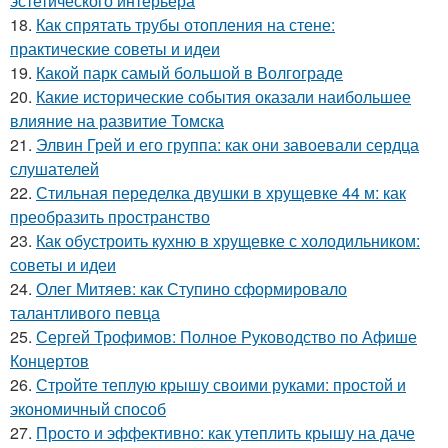
эстетического интерьера
18.
Как спрятать трубы отопления на стене:
практические советы и идеи
19.
Какой парк самый большой в Волгограде
20.
Какие исторические события оказали наибольшее
влияние на развитие Томска
21.
Элвин Грей и его группа: как они завоевали сердца
слушателей
22.
Стильная переделка двушки в хрущевке 44 м: как
преобразить пространство
23.
Как обустроить кухню в хрущевке с холодильником:
советы и идеи
24.
Олег Митяев: как Ступино сформировало
талантливого певца
25.
Сергей Трофимов: Полное Руководство по Афише
Концертов
26.
Стройте теплую крышу своими руками: простой и
экономичный способ
27.
Просто и эффективно: как утеплить крышу на даче