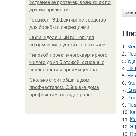
Устранение протечек, возникших по
другим причинам
читат
Гексикон: Эффективное средство
для борьбы с инфекциями
Пос
Обои: идеальный выбор для
оформления пустой стены в зале
1.
Мет
2.
Пре
Типовой проект многоквартирного
3.
Уди
жилого дома 5 этажей: основные
4.
Ниш
особенности и преимущества
5.
Ниш
Сколько стоит обшить дом
6.
Как
профнастилом. Обшивка дома
7.
Как
профлистом: порядок работ
8.
Что
9.
Под
10.
Ка
11.
Ка
12.
Эф
13.
Пр