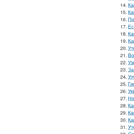
14.
Ка
15.
Ка
16.
По
17.
Ес
18.
Ка
19.
Ка
20.
Ут
21.
Во
22.
Уз
23.
За
24.
Ул
25.
Ги
26.
Ук
27.
Но
28.
Ка
29.
Ка
30.
Ка
31.
Ут