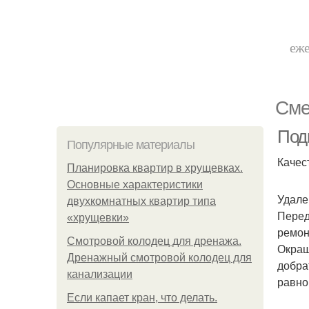
еже
Сме
Подг
Популярные материалы
Качес
Планировка квартир в хрущевках.
Основные характеристики
Удале
двухкомнатных квартир типа
Перед
«хрущевки»
ремон
Смотровой колодец для дренажа.
Окраш
Дренажный смотровой колодец для
добра
канализации
равно
Если капает кран, что делать.