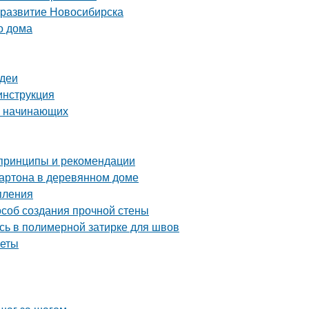
 развитие Новосибирска
о дома
идеи
инструкция
я начинающих
 принципы и рекомендации
картона в деревянном доме
пления
особ создания прочной стены
сь в полимерной затирке для швов
веты