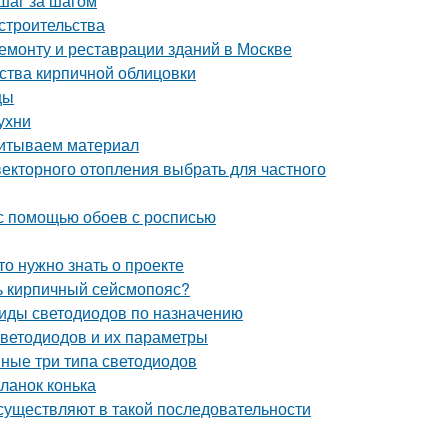
шаг за шагом
строительства
монту и реставрации зданий в Москве
ства кирпичной облицовки
цы
ухни
читываем материал
векторного отопления выбрать для частного
 с помощью обоев с росписью
то нужно знать о проекте
ть кирпичный сейсмопояс?
Виды светодиодов по назначению
светодиодов и их параметры
вные три типа светодиодов
ланок конька
существляют в такой последовательности