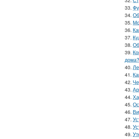
32.
Ст
33.
Фу
34.
Об
35.
Мо
36.
Ка
37.
Ку
38.
Об
39.
Ко
дома
40.
Ле
41.
Ка
42.
Че
43.
Ар
44.
Ха
45.
Ос
46.
Ви
47.
Ус
48.
Ус
49.
Ут