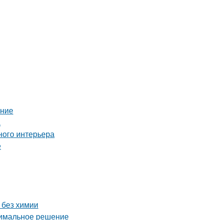
ение
а
ного интерьера
е
 без химии
тимальное решение