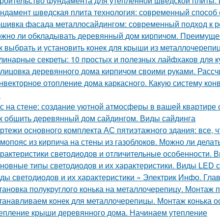
роительство фундамента для утеплённой шведской плиты: 
ндамент шведская плита технология: современный способ 
шивка фасада металлосайдингом: современный подход к ре
жно ли обкладывать деревянный дом кирпичом. Преимуще
к выбрать и установить конек для крыши из металлочерепи
линарные секреты: 10 простых и полезных лайфхаков для к
лицовка деревянного дома кирпичом своими руками. Расс
нвекторное отопление дома каркасного. Какую систему кон
?
с на стене: создание уютной атмосферы в вашей квартире
к обшить деревянный дом сайдингом. Виды сайдинга
ртежи основного комплекта АС пятиэтажного здания: все, ч
мопояс из кирпича на стены из газоблоков. Можно ли дела
рактеристики светодиодов и отличительные особенности. 
новные типы светодиодов и их характеристики. Виды LED 
ды светодиодов и их характеристики » Электрик Инфо. Гла
тановка полукруглого конька на металлочерепицу. Монтаж п
танавливаем конек для металлочерепицы. Монтаж конька о
епление крыши деревянного дома. Начинаем утепление