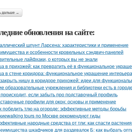
ь дальше →
ледние обновления на сайте:
аллический шпунт Ларсена: характеристики и применение
имущества и особенности кровельных сэндвич-панелей
вительные лайфхаки, о которых вы не знали
а в прихожей: как превратить её в функциональное украш
а в стене коридора: функциональное украшение интерьер
 закрыть нишу в коридоре прихожей: идеи для функциональ
ие образовательные учреждения и библиотеки есть в город
 происходит, если забыть про подставочный профиль
ставочные профили для окон: основы и применение
к победить тлю на огороде: эффективные методы борьбы
киеwalking tours по Москве рекомендуют гиды
фективные народные средства от тли: как спасти растения
еимущества шкафчиков для раздевалок Б: как выбрать оп