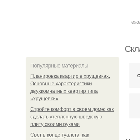
еже
Скл
Популярные материалы
С
Планировка квартир в хрущевках.
Основные характеристики
двухкомнатных квартир типа
«хрущевки»
Стройте комфорт в своем доме: как
сделать утепленную шведскую
плиту своими руками
Свет в конце туалета: как