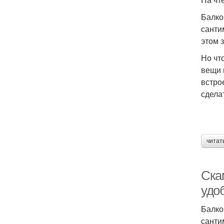
Балко
санти
этом 
Но чт
вещи 
встро
сдела
читат
Ска
удо
Балко
санти