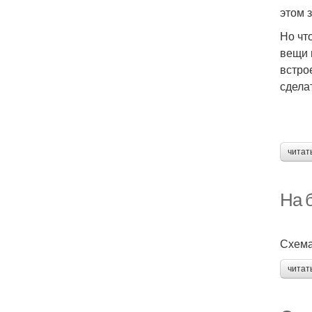
этом 
Но чт
вещи 
встро
сдела
читат
На 
Схема
читат