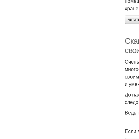
помещ
хране
читат
Ска
сво
Очень
много
своим
и уме
До на
следо
Ведь 
Если 