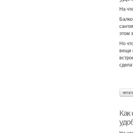
На чт
Балко
санти
этом 
Но чт
вещи 
встро
сдела
читат
Как
удо
На чт