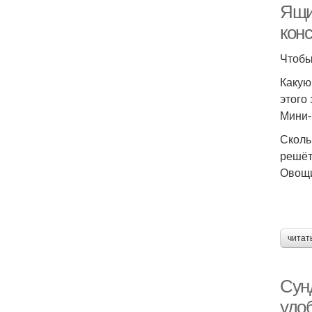
Ящик
кон
Чтобы
Какую
этого
Мини-
Сколь
решёт
Овощи
читат
Сун
удо