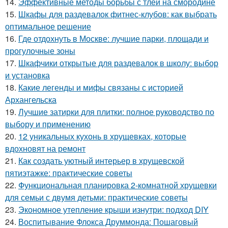
14.
Эффективные методы борьбы с тлей на смородине
15.
Шкафы для раздевалок фитнес-клубов: как выбрать
оптимальное решение
16.
Где отдохнуть в Москве: лучшие парки, площади и
прогулочные зоны
17.
Шкафчики открытые для раздевалок в школу: выбор
и установка
18.
Какие легенды и мифы связаны с историей
Архангельска
19.
Лучшие затирки для плитки: полное руководство по
выбору и применению
20.
12 уникальных кухонь в хрущевках, которые
вдохновят на ремонт
21.
Как создать уютный интерьер в хрущевской
пятиэтажке: практические советы
22.
Функциональная планировка 2-комнатной хрущевки
для семьи с двумя детьми: практические советы
23.
Экономное утепление крыши изнутри: подход DIY
24.
Воспитывание Флокса Друммонда: Пошаговый