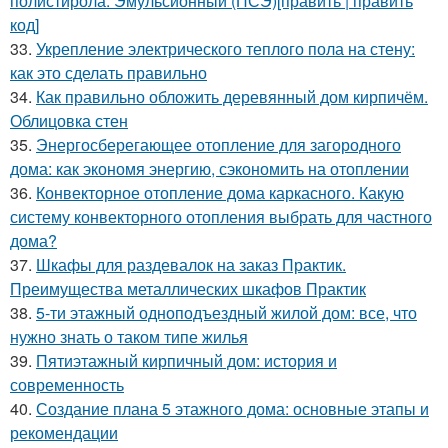
полистирола. Эмульсионный (ПСЭ)[править | править
код]
33.
Укрепление электрического теплого пола на стену:
как это сделать правильно
34.
Как правильно обложить деревянный дом кирпичём.
Облицовка стен
35.
Энергосберегающее отопление для загородного
дома: как экономя энергию, сэкономить на отоплении
36.
Конвекторное отопление дома каркасного. Какую
систему конвекторного отопления выбрать для частного
дома?
37.
Шкафы для раздевалок на заказ Практик.
Преимущества металлических шкафов Практик
38.
5-ти этажный одноподъездный жилой дом: все, что
нужно знать о таком типе жилья
39.
Пятиэтажный кирпичный дом: история и
современность
40.
Создание плана 5 этажного дома: основные этапы и
рекомендации