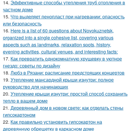
14.
Эффективные способы утепления труб отопления в
частном доме
15.
Что выделяет пенопласт при нагревании: опасность
или безопасность
16.
Here is a list of 60 questions about Novokuznetsk,
organized into a single cohesive list, covering various
aspects such as landmarks, relaxation spots, history,
evening activities, cultural venues, and interesting facts:
17.
Как превратить однокомнатную хрущевку в уютное
гнездо: советы по дизайну
18.
Любэ в Рязани: расписание предстоящих концертов
19.
Утепление мансардной крыши изнутри: полное
руководство для начинающих
20.
Утепление крыши изнутри: простой способ сохранить
тепло в вашем доме
21.
Деревянный дом в новом свете: как отделать стены
гипсокартоном
22.
Как правильно установить гипсокартон на
деревянную обрешетку в каркасном доме