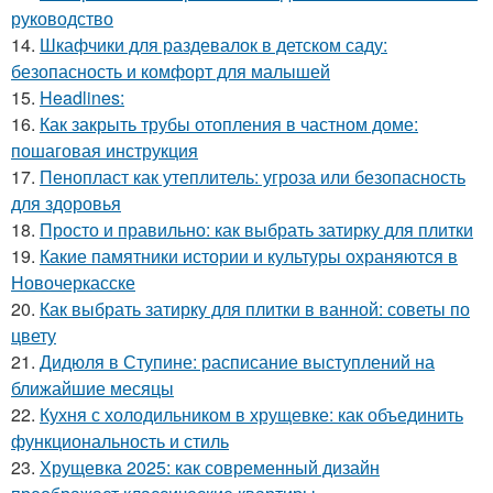
руководство
14.
Шкафчики для раздевалок в детском саду:
безопасность и комфорт для малышей
15.
Headlines:
16.
Как закрыть трубы отопления в частном доме:
пошаговая инструкция
17.
Пенопласт как утеплитель: угроза или безопасность
для здоровья
18.
Просто и правильно: как выбрать затирку для плитки
19.
Какие памятники истории и культуры охраняются в
Новочеркасске
20.
Как выбрать затирку для плитки в ванной: советы по
цвету
21.
Дидюля в Ступине: расписание выступлений на
ближайшие месяцы
22.
Кухня с холодильником в хрущевке: как объединить
функциональность и стиль
23.
Хрущевка 2025: как современный дизайн