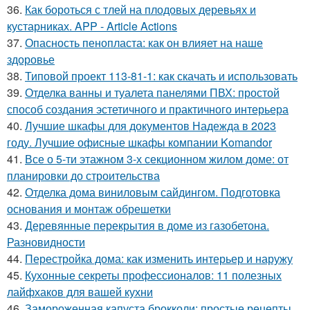
36.
Как бороться с тлей на плодовых деревьях и
кустарниках. APP - Article Actions
37.
Опасность пенопласта: как он влияет на наше
здоровье
38.
Типовой проект 113-81-1: как скачать и использовать
39.
Отделка ванны и туалета панелями ПВХ: простой
способ создания эстетичного и практичного интерьера
40.
Лучшие шкафы для документов Надежда в 2023
году. Лучшие офисные шкафы компании Komandor
41.
Все о 5-ти этажном 3-х секционном жилом доме: от
планировки до строительства
42.
Отделка дома виниловым сайдингом. Подготовка
основания и монтаж обрешетки
43.
Деревянные перекрытия в доме из газобетона.
Разновидности
44.
Перестройка дома: как изменить интерьер и наружу
45.
Кухонные секреты профессионалов: 11 полезных
лайфхаков для вашей кухни
46.
Замороженная капуста брокколи: простые рецепты