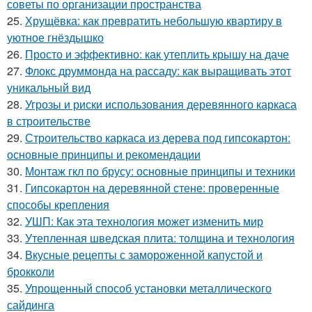
советы по организации пространства
25.
Хрущёвка: как превратить небольшую квартиру в
уютное гнёздышко
26.
Просто и эффективно: как утеплить крышу на даче
27.
Флокс друммонда на рассаду: как выращивать этот
уникальный вид
28.
Угрозы и риски использования деревянного каркаса
в строительстве
29.
Строительство каркаса из дерева под гипсокартон:
основные принципы и рекомендации
30.
Монтаж гкл по брусу: основные принципы и техники
31.
Гипсокартон на деревянной стене: проверенные
способы крепления
32.
УШП: Как эта технология может изменить мир
33.
Утепленная шведская плита: толщина и технология
34.
Вкусные рецепты с замороженной капустой и
брокколи
35.
Упрощенный способ установки металлического
сайдинга