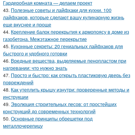
Гардеробная комната — делаем проект
43.
Полезные советы и лайфхаки для кухни. 100
лайфхаков, которые сделают вашу кулинарную жизнь
еще вкуснее и проще
44.
Крепление балок перекрытия к армопоясу в доме из
газобетона. Межэтажное перекрытие
45.
Кухонные секреты: 20 гениальных лайфхаков для
быстрого и удобного готовки
46.
Вредные вещества, выделяемые пенопластом при
нагревании: что нужно знать
47.
Просто и быстро: как открыть пластиковую дверь без
повреждений
48.
Как утеплить крышу изнутри: проверенные методы и
инструкции
49.
Эволюция строительных лесов: от простейших
конструкций до современных технологий
50.
Основные принципы обрешетки под
металлочерепицу