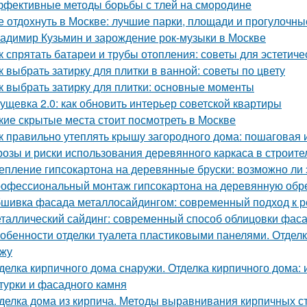
фективные методы борьбы с тлей на смородине
е отдохнуть в Москве: лучшие парки, площади и прогулочны
адимир Кузьмин и зарождение рок-музыки в Москве
к спрятать батареи и трубы отопления: советы для эстетиче
к выбрать затирку для плитки в ванной: советы по цвету
к выбрать затирку для плитки: основные моменты
ущевка 2.0: как обновить интерьер советской квартиры
кие скрытые места стоит посмотреть в Москве
к правильно утеплять крышу загородного дома: пошаговая 
розы и риски использования деревянного каркаса в строите
епление гипсокартона на деревянные бруски: возможно ли 
офессиональный монтаж гипсокартона на деревянную обреш
шивка фасада металлосайдингом: современный подход к ре
таллический сайдинг: современный способ облицовки фаса
обенности отделки туалета пластиковыми панелями. Отделк
жу
делка кирпичного дома снаружи. Отделка кирпичного дома:
турки и фасадного камня
делка дома из кирпича. Методы выравнивания кирпичных с