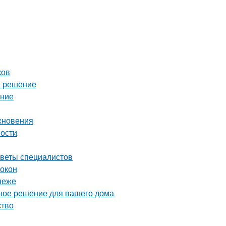
ков
е решение
ение
охновения
ности
оветы специалистов
 окон
неже
ное решение для вашего дома
ство