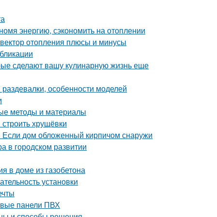
та
номя энергию, сэкономить на отоплении
нвектор отопления плюсы и минусы
убликации
орые сделают вашу кулинарную жизнь еще
 раздевалки, особенности моделей
и
ные методы и материалы
и строить хрущёвки
. Если дом обложенный кирпичом снаружи
ра в городском развитии
я в доме из газобетона
ательность установки
ечты
ковые панели ПВХ
ины и способы решения