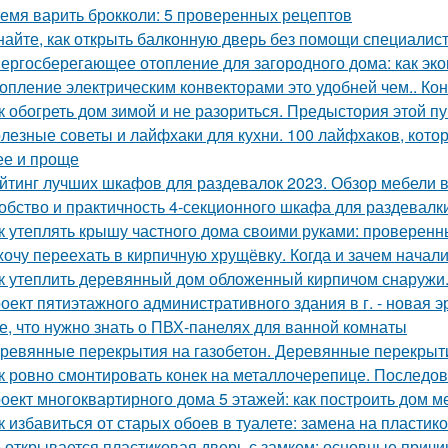
емя варить брокколи: 5 проверенных рецептов
найте, как открыть балконную дверь без помощи специалис
ергосберегающее отопление для загородного дома: как эко
опление электрическим конвекторами это удобней чем.. Ко
к обогреть дом зимой и не разориться. Предыстория этой п
лезные советы и лайфхаки для кухни. 100 лайфхаков, кот
ее и проще
йтинг лучших шкафов для раздевалок 2023. Обзор мебели в
обство и практичность 4-секционного шкафа для раздевалк
к утеплять крышу частного дома своими руками: проверен
хочу переехать в кирпичную хрущёвку. Когда и зачем начал
к утеплить деревянный дом обложенный кирпичом снаружи
оект пятиэтажного административного здания в г. - новая э
е, что нужно знать о ПВХ-панелях для ванной комнаты
ревянные перекрытия на газобетон. Деревянные перекрыти
к ровно смонтировать конек на металлочерепице. Последов
оект многоквартирного дома 5 этажей: как построить дом м
к избавиться от старых обоев в туалете: замена на пласти
 открывается пластиковая дверь с замком: основные прич