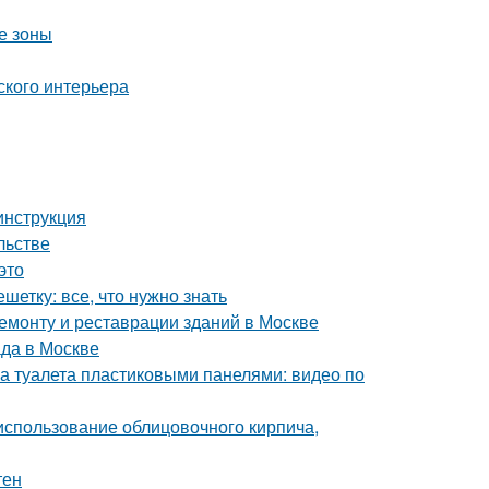
е зоны
ского интерьера
инструкция
льстве
это
етку: все, что нужно знать
монту и реставрации зданий в Москве
да в Москве
а туалета пластиковыми панелями: видео по
 использование облицовочного кирпича,
тен