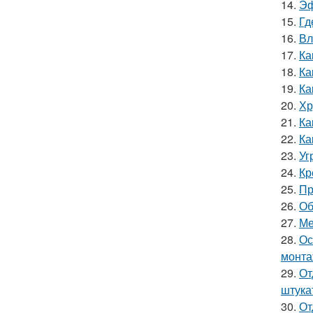
14.
Эф
15.
Гд
16.
Вл
17.
Ка
18.
Ка
19.
Ка
20.
Хр
21.
Ка
22.
Ка
23.
Уг
24.
Кр
25.
Пр
26.
Об
27.
Ме
28.
Ос
монта
29.
От
штука
30.
От