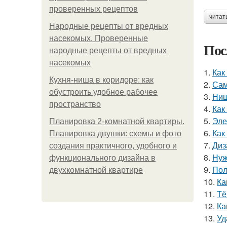
проверенных рецептов
читат
Народные рецепты от вредных
насекомых. Проверенные
Пос
народные рецепты от вредных
насекомых
1.
Как
Кухня-ниша в коридоре: как
2.
Сам
обустроить удобное рабочее
3.
Ниш
пространство
4.
Как
5.
Эле
Планировка 2-комнатной квартиры.
6.
Как
Планировка двушки: схемы и фото
7.
Диз
создания практичного, удобного и
8.
Нуж
функционального дизайна в
9.
Пол
двухкомнатной квартире
10.
Ка
11.
Тё
12.
Ка
13.
Уд