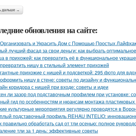
ь дальше →
ледние обновления на сайте:
 Организовать и Украсить Дом с Помощью Простых Лайфха
ый лучший фасад за свои деньги: как выбрать оптимально
а в прихожей: как превратить её в функциональное украш
 превратить нишу в стильный элемент прихожей
гантные прихожие с нишей и подсветкой: 295 фото для вд
 оформить нишу в стене: советы по дизайну и функциональ
айн коридора с нишей при входе: советы и идеи
ен ли зазор под подставочным профилем при установке: с
ный гид по особенностям и нюансам монтажа пластиковых
кие культурные мероприятия регулярно проводятся в Воро
плый подставочный профиль REHAU INTELIO: инновацион
к правильно обработать сад от тли осенью: полное руковод
аление тли за 1 день: эффективные советы