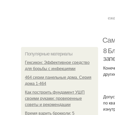
еже
Сам
8 Бл
Популярные материалы
запе
Гексикон: Эффективное средство
Конеч
для борьбы с инфекциями
други
464 серии панельные дома. Серия
дома 1-464
Как построить фундамент УШП
Допус
своими руками: проверенные
по кв
советы и рекомендации
изнут
Время варить брокколи: 5