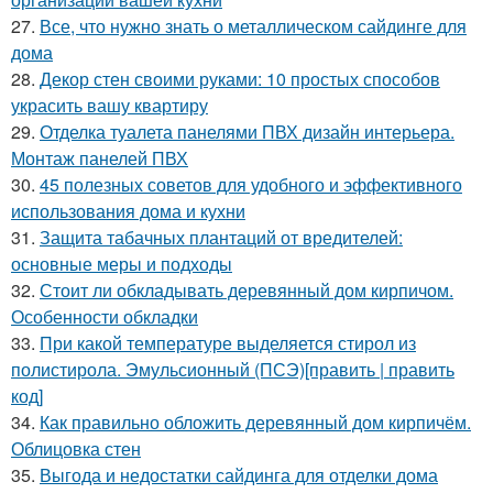
27.
Все, что нужно знать о металлическом сайдинге для
дома
28.
Декор стен своими руками: 10 простых способов
украсить вашу квартиру
29.
Отделка туалета панелями ПВХ дизайн интерьера.
Монтаж панелей ПВХ
30.
45 полезных советов для удобного и эффективного
использования дома и кухни
31.
Защита табачных плантаций от вредителей:
основные меры и подходы
32.
Стоит ли обкладывать деревянный дом кирпичом.
Особенности обкладки
33.
При какой температуре выделяется стирол из
полистирола. Эмульсионный (ПСЭ)[править | править
код]
34.
Как правильно обложить деревянный дом кирпичём.
Облицовка стен
35.
Выгода и недостатки сайдинга для отделки дома