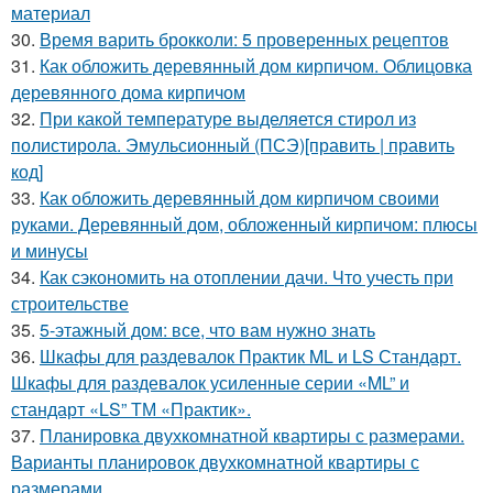
материал
30.
Время варить брокколи: 5 проверенных рецептов
31.
Как обложить деревянный дом кирпичом. Облицовка
деревянного дома кирпичом
32.
При какой температуре выделяется стирол из
полистирола. Эмульсионный (ПСЭ)[править | править
код]
33.
Как обложить деревянный дом кирпичом своими
руками. Деревянный дом, обложенный кирпичом: плюсы
и минусы
34.
Как сэкономить на отоплении дачи. Что учесть при
строительстве
35.
5-этажный дом: все, что вам нужно знать
36.
Шкафы для раздевалок Практик ML и LS Стандарт.
Шкафы для раздевалок усиленные серии «ML” и
стандарт «LS” ТМ «Практик».
37.
Планировка двухкомнатной квартиры с размерами.
Варианты планировок двухкомнатной квартиры с
размерами