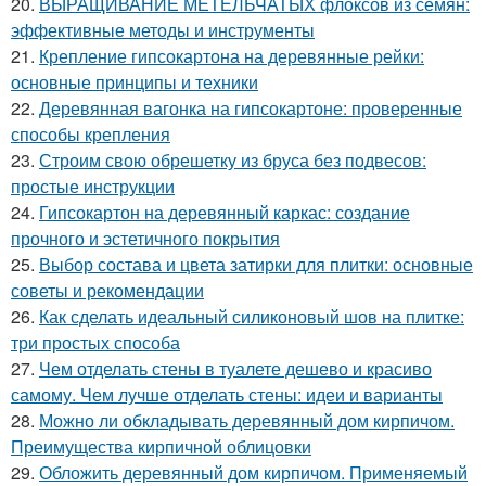
20.
ВЫРАЩИВАНИЕ МЕТЕЛЬЧАТЫХ флоксов из семян:
эффективные методы и инструменты
21.
Крепление гипсокартона на деревянные рейки:
основные принципы и техники
22.
Деревянная вагонка на гипсокартоне: проверенные
способы крепления
23.
Строим свою обрешетку из бруса без подвесов:
простые инструкции
24.
Гипсокартон на деревянный каркас: создание
прочного и эстетичного покрытия
25.
Выбор состава и цвета затирки для плитки: основные
советы и рекомендации
26.
Как сделать идеальный силиконовый шов на плитке:
три простых способа
27.
Чем отделать стены в туалете дешево и красиво
самому. Чем лучше отделать стены: идеи и варианты
28.
Можно ли обкладывать деревянный дом кирпичом.
Преимущества кирпичной облицовки
29.
Обложить деревянный дом кирпичом. Применяемый