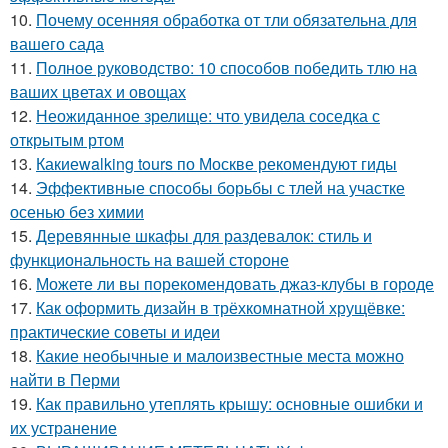
10.
Почему осенняя обработка от тли обязательна для
вашего сада
11.
Полное руководство: 10 способов победить тлю на
ваших цветах и овощах
12.
Неожиданное зрелище: что увидела соседка с
открытым ртом
13.
Какиеwalking tours по Москве рекомендуют гиды
14.
Эффективные способы борьбы с тлей на участке
осенью без химии
15.
Деревянные шкафы для раздевалок: стиль и
функциональность на вашей стороне
16.
Можете ли вы порекомендовать джаз-клубы в городе
17.
Как оформить дизайн в трёхкомнатной хрущёвке:
практические советы и идеи
18.
Какие необычные и малоизвестные места можно
найти в Перми
19.
Как правильно утеплять крышу: основные ошибки и
их устранение