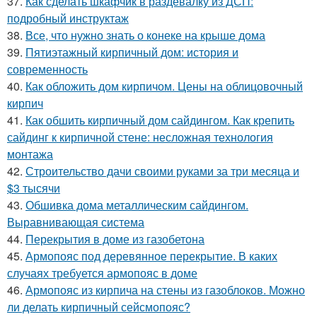
37.
Как сделать шкафчик в раздевалку из ДСП:
подробный инструктаж
38.
Все, что нужно знать о конеке на крыше дома
39.
Пятиэтажный кирпичный дом: история и
современность
40.
Как обложить дом кирпичом. Цены на облицовочный
кирпич
41.
Как обшить кирпичный дом сайдингом. Как крепить
сайдинг к кирпичной стене: несложная технология
монтажа
42.
Строительство дачи своими руками за три месяца и
$3 тысячи
43.
Обшивка дома металлическим сайдингом.
Выравнивающая система
44.
Перекрытия в доме из газобетона
45.
Армопояс под деревянное перекрытие. В каких
случаях требуется армопояс в доме
46.
Армопояс из кирпича на стены из газоблоков. Можно
ли делать кирпичный сейсмопояс?