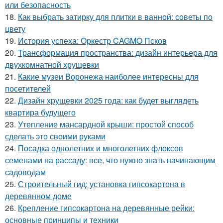
или безопасность
18.
Как выбрать затирку для плитки в ванной: советы по
цвету
19.
История успеха: Оркестр CAGMO Псков
20.
Трансформация пространства: дизайн интерьера для
двухкомнатной хрущевки
21.
Какие музеи Воронежа наиболее интересны для
посетителей
22.
Дизайн хрущевки 2025 года: как будет выглядеть
квартира будущего
23.
Утепление мансардной крыши: простой способ
сделать это своими руками
24.
Посадка однолетних и многолетних флоксов
семенами на рассаду: все, что нужно знать начинающим
садоводам
25.
Строительный гид: установка гипсокартона в
деревянном доме
26.
Крепление гипсокартона на деревянные рейки:
основные принципы и техники