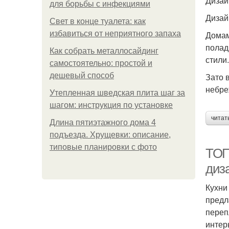
Дизай
для борьбы с инфекциями
Дизай
Свет в конце туалета: как
избавиться от неприятного запаха
Домам
полад
Как собрать металлосайдинг
стили.
самостоятельно: простой и
дешевый способ
Зато 
небре
Утепленная шведская плита шаг за
шагом: инструкция по установке
читат
Длина пятиэтажного дома 4
подъезда. Хрущевки: описание,
типовые планировки с фото
ТОП
диз
Кухни
предл
переп
интер