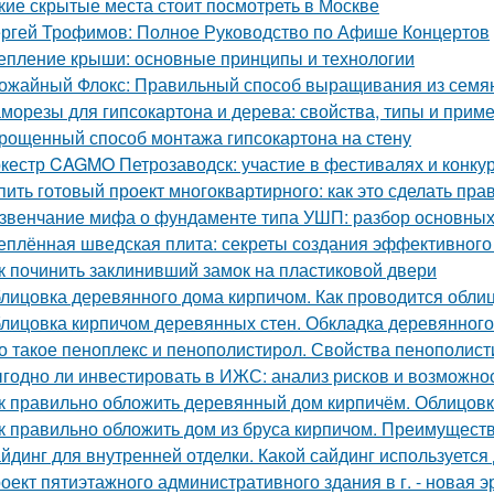
кие скрытые места стоит посмотреть в Москве
ргей Трофимов: Полное Руководство по Афише Концертов
епление крыши: основные принципы и технологии
ожайный Флокс: Правильный способ выращивания из семян
морезы для гипсокартона и дерева: свойства, типы и прим
рощенный способ монтажа гипсокартона на стену
кестр CAGMO Петрозаводск: участие в фестивалях и конку
пить готовый проект многоквартирного: как это сделать пра
звенчание мифа о фундаменте типа УШП: разбор основных
еплённая шведская плита: секреты создания эффективного
к починить заклинивший замок на пластиковой двери
лицовка деревянного дома кирпичом. Как проводится обли
лицовка кирпичом деревянных стен. Обкладка деревянного
о такое пеноплекс и пенополистирол. Свойства пенополис
годно ли инвестировать в ИЖС: анализ рисков и возможно
к правильно обложить деревянный дом кирпичём. Облицовк
к правильно обложить дом из бруса кирпичом. Преимущест
йдинг для внутренней отделки. Какой сайдинг используетс
оект пятиэтажного административного здания в г. - новая э