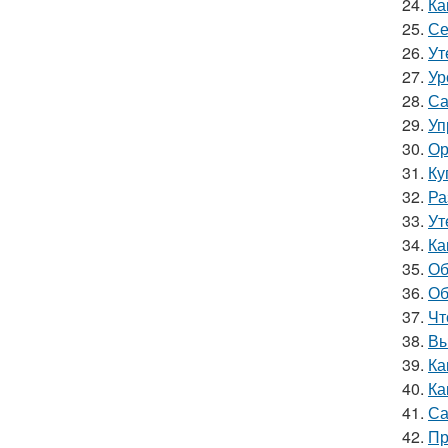
24.
Ка
25.
Се
26.
Ут
27.
Ур
28.
Са
29.
Уп
30.
Ор
31.
Ку
32.
Ра
33.
Ут
34.
Ка
35.
Об
36.
Об
37.
Чт
38.
Вы
39.
Ка
40.
Ка
41.
Са
42.
Пр