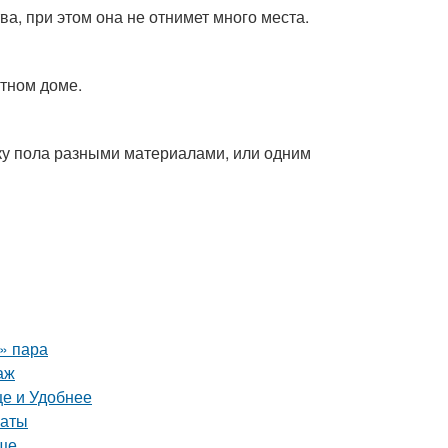
а, при этом она не отнимет много места.
стном доме.
ку пола разными материалами, или одним
о» пара
аж
е и Удобнее
наты
още