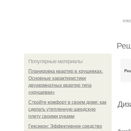
еже
Реш
Популярные материалы
Ре
Планировка квартир в хрущевках.
Основные характеристики
двухкомнатных квартир типа
«хрущевки»
Стройте комфорт в своем доме: как
Диза
сделать утепленную шведскую
плиту своими руками
Гексикон: Эффективное средство