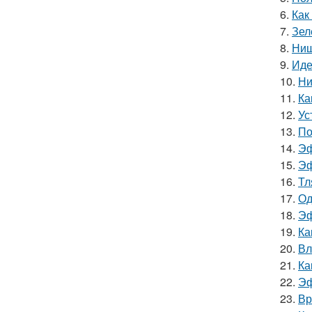
6.
Как
7.
Зел
8.
Ниш
9.
Иде
10.
Ни
11.
Ка
12.
Ус
13.
По
14.
Эф
15.
Эф
16.
Тл
17.
Од
18.
Эф
19.
Ка
20.
Вл
21.
Ка
22.
Эф
23.
Вр