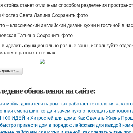
я стойка станет отличным способом разделения пространств
 Фостер Света Лапина Сохранить фото
то – классический английский дизайн кухни и гостиной в ча
евская Татьяна Сохранить фото
 выделить функционально разные зоны, используйте отдел
иалом в разных оттенках.
ь дальше →
ледние обновления на сайте:
ая мойка двигателя паром: как работает технология «сухог
онная смена шин: когда и зачем нужно посещать шиномонт
 100 ИДЕЙ и Хитростей для дома: Как Сделать Жизнь Прощ
 быстро привести дом в порядок: лайфхаки для каждой ком
езные лайфхаки для кухни и ванной: как сделать жизнь пр