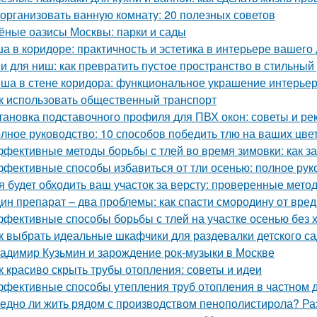
 организовать ванную комнату: 20 полезных советов
ёные оазисы Москвы: парки и сады
а в коридоре: практичность и эстетика в интерьере вашего
и для ниш: как превратить пустое пространство в стильный
ша в стене коридора: функциональное украшение интерье
к использовать общественный транспорт
тановка подставочного профиля для ПВХ окон: советы и р
лное руководство: 10 способов победить тлю на ваших цве
фективные методы борьбы с тлей во время зимовки: как з
фективные способы избавиться от тли осенью: полное рук
я будет обходить ваш участок за версту: проверенные мет
ин препарат – два проблемы: как спасти смородину от вре
фективные способы борьбы с тлей на участке осенью без 
к выбрать идеальные шкафчики для раздевалки детского с
адимир Кузьмин и зарождение рок-музыки в Москве
к красиво скрыть трубы отопления: советы и идеи
фективные способы утепления труб отопления в частном 
едно ли жить рядом с производством пенополистирола? Ра