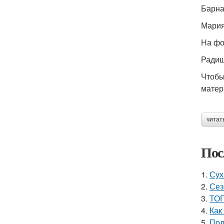
Барна
Мария
На фо
Радиш
Чтобы
матер
читат
Пос
1.
Сух
2.
Сез
3.
ТОП
4.
Как
5.
Пол