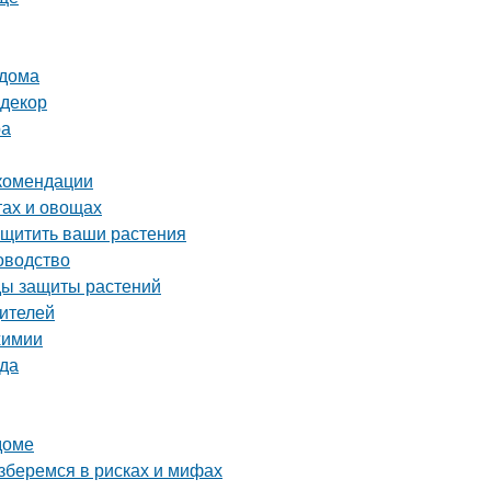
 дома
 декор
ра
екомендации
тах и овощах
ащитить ваши растения
оводство
оды защиты растений
дителей
химии
ада
доме
зберемся в рисках и мифах