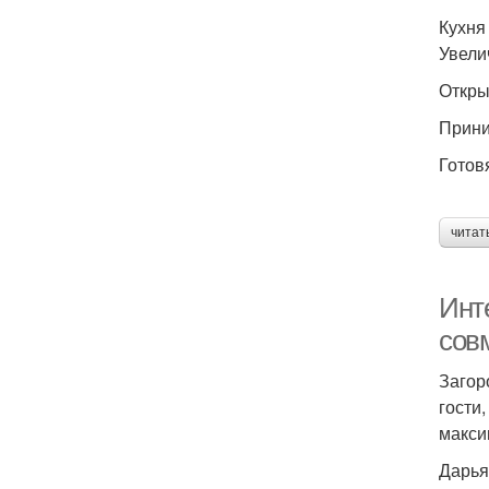
Кухня
Увели
Откры
Прини
Готов
читат
Инте
сов
Загор
гости
макси
Дарья