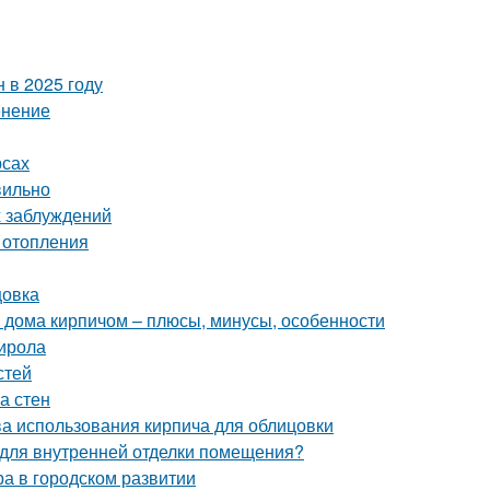
 в 2025 году
енение
рсах
вильно
 заблуждений
 отопления
цовка
 дома кирпичом – плюсы, минусы, особенности
тирола
стей
а стен
ва использования кирпича для облицовки
я для внутренней отделки помещения?
ра в городском развитии