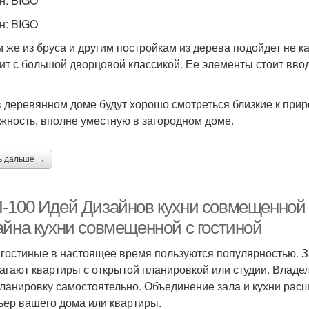
н: BIGO
н: BIGO
 же из бруса и другим постройкам из дерева подойдет не к
ит с большой дворцовой классикой. Ее элементы стоит ввод
в деревянном доме будут хорошо смотреться близкие к при
жность, вполне уместную в загородном доме.
ь дальше →
-100 Идей Дизайнов кухни совмещенной с
айна кухни совмещенной с гостиной
 гостиные в настоящее время пользуются популярностью. З
агают квартиры с открытой планировкой или студии. Владе
ланировку самостоятельно. Объединение зала и кухни расш
ьер вашего дома или квартиры.