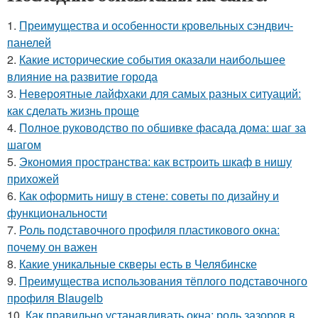
1.
Преимущества и особенности кровельных сэндвич-
панелей
2.
Какие исторические события оказали наибольшее
влияние на развитие города
3.
Невероятные лайфхаки для самых разных ситуаций:
как сделать жизнь проще
4.
Полное руководство по обшивке фасада дома: шаг за
шагом
5.
Экономия пространства: как встроить шкаф в нишу
прихожей
6.
Как оформить нишу в стене: советы по дизайну и
функциональности
7.
Роль подставочного профиля пластикового окна:
почему он важен
8.
Какие уникальные скверы есть в Челябинске
9.
Преимущества использования тёплого подставочного
профиля Blaugelb
10.
Как правильно устанавливать окна: роль зазоров в