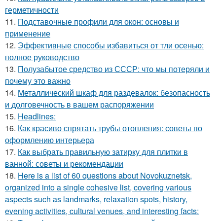
герметичности
11.
Подставочные профили для окон: основы и
применение
12.
Эффективные способы избавиться от тли осенью:
полное руководство
13.
Полузабытое средство из СССР: что мы потеряли и
почему это важно
14.
Металлический шкаф для раздевалок: безопасность
и долговечность в вашем распоряжении
15.
Headlines:
16.
Как красиво спрятать трубы отопления: советы по
оформлению интерьера
17.
Как выбрать правильную затирку для плитки в
ванной: советы и рекомендации
18.
Here is a list of 60 questions about Novokuznetsk,
organized into a single cohesive list, covering various
aspects such as landmarks, relaxation spots, history,
evening activities, cultural venues, and interesting facts: