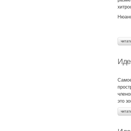
хитро
Нюанс
читат
Иде
Самое
прост
члено
это з
читат