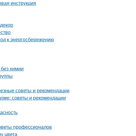
вая инструкция
 декор
ество
ход к энергосбережению
 без химии
группы
лезные советы и рекомендации
оме: советы и рекомендации
пасность
советы профессионалов
ру цвета