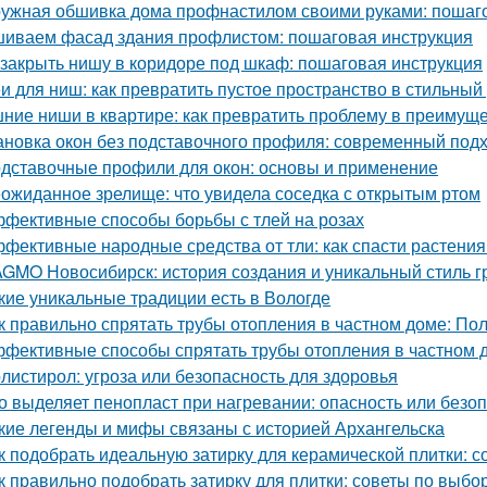
ужная обшивка дома профнастилом своими руками: пошаго
иваем фасад здания профлистом: пошаговая инструкция
 закрыть нишу в коридоре под шкаф: пошаговая инструкция
и для ниш: как превратить пустое пространство в стильный
ние ниши в квартире: как превратить проблему в преимущ
ановка окон без подставочного профиля: современный под
дставочные профили для окон: основы и применение
ожиданное зрелище: что увидела соседка с открытым ртом
фективные способы борьбы с тлей на розах
фективные народные средства от тли: как спасти растения
GMO Новосибирск: история создания и уникальный стиль 
кие уникальные традиции есть в Вологде
к правильно спрятать трубы отопления в частном доме: По
фективные способы спрятать трубы отопления в частном д
листирол: угроза или безопасность для здоровья
о выделяет пенопласт при нагревании: опасность или безо
кие легенды и мифы связаны с историей Архангельска
к подобрать идеальную затирку для керамической плитки: 
к правильно подобрать затирку для плитки: советы по выбо