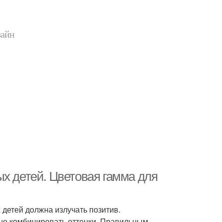
зайн
х детей. Цветовая гамма для
 детей должна излучать позитив.
но комбинировать оттенки. Правильным