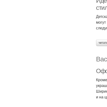
Иде
стил
Детск
могут
следу
читат
Вас
Офо
Кроме
украш
Ширин
и на 