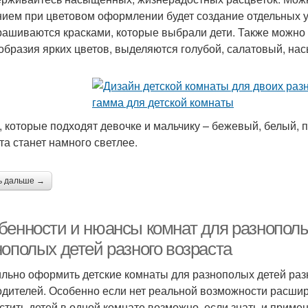
ием при цветовом оформлении будет создание отдельных уг
рашиваются красками, которые выбрали дети. Также можно
образия ярких цветов, выделяются голубой, салатовый, н
, которые подходят девочке и мальчику – бежевый, белый, 
та станет намного светлее.
ь дальше →
бенности и нюансы комнат для разнополы
нополых детей разного возраста
льно оформить детские комнаты для разнополых детей разн
одителей. Особенно если нет реальной возможности расшир
стить детей в одной комнате возможно, если знать и прим