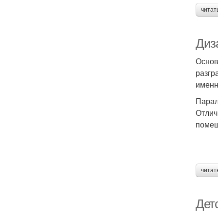
читат
Диз
Основ
разгр
именн
Парал
Отлич
помещ
читат
Детс