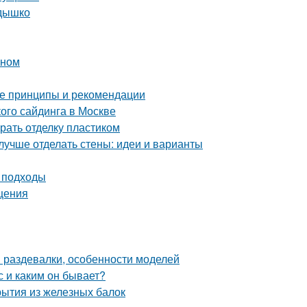
здышко
оном
ые принципы и рекомендации
ого сайдинга в Москве
рать отделку пластиком
лучше отделать стены: идеи и варианты
и подходы
щения
 раздевалки, особенности моделей
 и каким он бывает?
рытия из железных балок