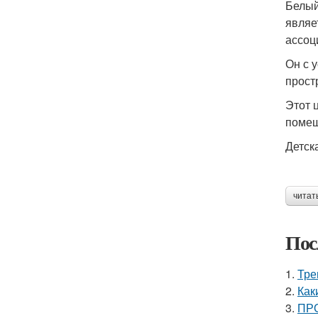
Белый
являе
ассоц
Он с 
прост
Этот 
помещ
Детск
читат
Пос
1.
Тре
2.
Как
3.
ПРО