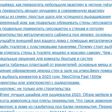
ущёвка: как превратить небольшую квартиру в уютное гнё
к превратить двушку-хрущевку в современную квартиру
оксы из семян: простые шаги для успешного выращивания
ревянный дом: как правильно облицевать стены гипсокарт
к правильно прикрепить гипсокартон к стенам и потолку
роительство металлического сайдинга под дерево: основн
учшайте внешний вид вашего дома с помощью металлическ
зайн туалетов с пластиковыми панелями. Почему стоит выб
м отделать стены в туалете дешево и красиво самому. Чем 
икальные решения для комнаты братьев и сестер
щита табачных плантаций от вредителей: основные меры 
ияние оформления декора стен в зале на атмосферу поме
к выбрать конвектор в 2023 году. NeoClima Fast 1500w
нвекторы или электрокотел с радиаторами.
ноплекс: не только для строительства
йтинг лучших шкафов для раздевалок 2023. Обзор мебели в
сота армопояса под плиты перекрытия. Что такое армопояс
мопояс в доме из газобетона под балки перекрытия. Перек