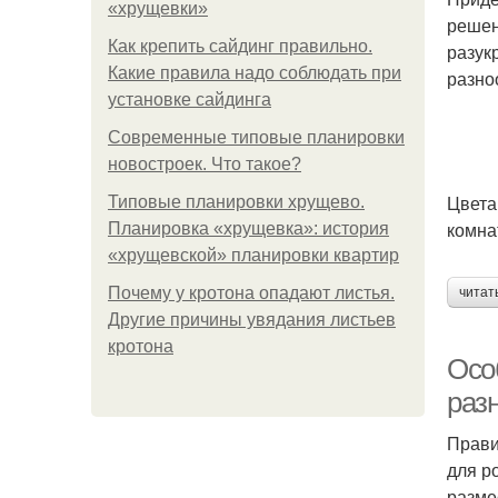
«хрущевки»
решен
Как крепить сайдинг правильно.
разук
Какие правила надо соблюдать при
разно
установке сайдинга
Современные типовые планировки
новостроек. Что такое?
Цвета
Типовые планировки хрущево.
комна
Планировка «хрущевка»: история
«хрущевской» планировки квартир
Почему у кротона опадают листья.
читат
Другие причины увядания листьев
кротона
Осо
раз
Прави
для р
разме