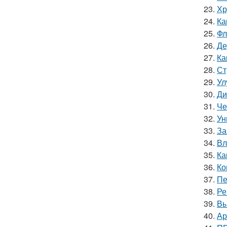
23.
Хр
24.
Ка
25.
Фл
26.
Де
27.
Ка
28.
Ст
29.
Ул
30.
Ди
31.
Че
32.
Ун
33.
За
34.
Вл
35.
Ка
36.
Ко
37.
Пе
38.
Ре
39.
Вы
40.
Ар