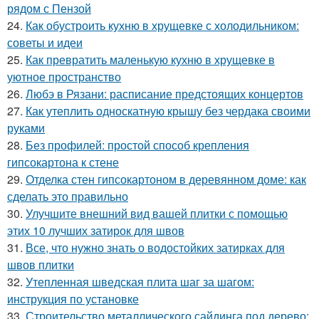
рядом с Пензой
24.
Как обустроить кухню в хрущевке с холодильником:
советы и идеи
25.
Как превратить маленькую кухню в хрущевке в
уютное пространство
26.
Любэ в Рязани: расписание предстоящих концертов
27.
Как утеплить односкатную крышу без чердака своими
руками
28.
Без профилей: простой способ крепления
гипсокартона к стене
29.
Отделка стен гипсокартоном в деревянном доме: как
сделать это правильно
30.
Улучшите внешний вид вашей плитки с помощью
этих 10 лучших затирок для швов
31.
Все, что нужно знать о водостойких затирках для
швов плитки
32.
Утепленная шведская плита шаг за шагом:
инструкция по установке
33.
Строительство металлического сайдинга под дерево: