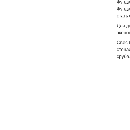
Фунда
Фунда
стать
Для д
эконо
Свес 
стена
сруба