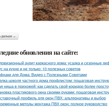
ь дальше →
ледние обновления на сайте:
ловизионный аудит каркасного дома: усадка и сезонные д
ус на кухне и не только: 10 полезных советов
фхаки для Дома: Видео с Полезными Советами
елка цоколя частного дома профлистом: пошаговая инстру
ая ниша в прихожей: как сделать свой коридор более прост
ановка пластикового окна своими руками: пошаговая инстр
ставочный профиль для окон ПВХ: альтернативы и выбор
ременные методы монтажа ПВХ окон: полное руководство