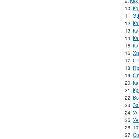
9.
Как
10.
Ка
11.
Эф
12.
Ка
13.
Ка
14.
Ка
15.
Ка
16.
Хр
17.
Ск
18.
Пр
19.
Ст
20.
Ка
21.
Кр
22.
Вы
23.
За
24.
Ул
25.
Ун
26.
10
27.
Оп