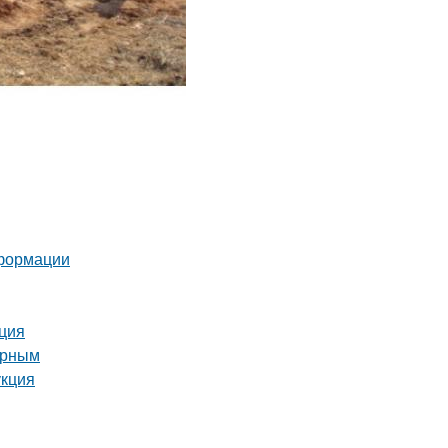
еформации
кция
орным
укция