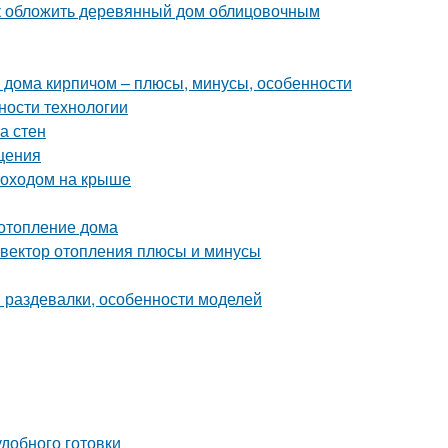
ак обложить деревянный дом облицовочным
 дома кирпичом – плюсы, минусы, особенности
ности технологии
а стен
щения
моходом на крыше
 отопление дома
нвектор отопления плюсы и минусы
 раздевалки, особенности моделей
добного готовки