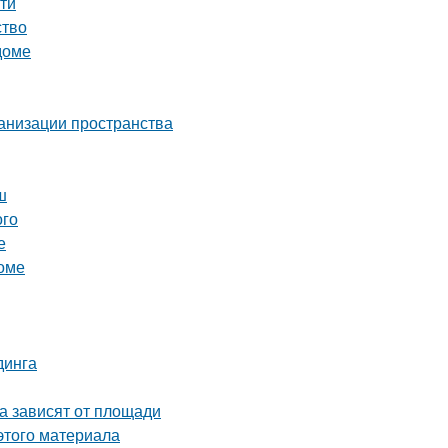
сти
ство
доме
ганизации пространства
ш
ого
е
доме
динга
а зависят от площади
этого материала