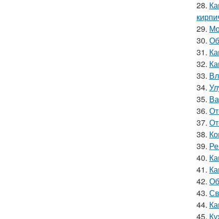
28.
Ка
кирпи
29.
Мо
30.
Об
31.
Ка
32.
Ка
33.
Вл
34.
Ул
35.
Ва
36.
От
37.
От
38.
Ко
39.
Ре
40.
Ка
41.
Ка
42.
Об
43.
Св
44.
Ка
45.
Ку