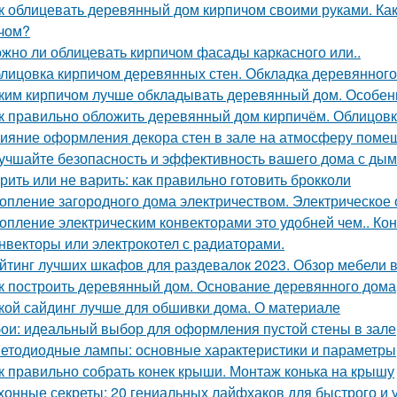
к облицевать деревянный дом кирпичом своими руками. К
чом?
жно ли облицевать кирпичом фасады каркасного или..
лицовка кирпичом деревянных стен. Обкладка деревянного
ким кирпичом лучше обкладывать деревянный дом. Особен
к правильно обложить деревянный дом кирпичём. Облицовк
ияние оформления декора стен в зале на атмосферу поме
учшайте безопасность и эффективность вашего дома с ды
рить или не варить: как правильно готовить брокколи
опление загородного дома электричеством. Электрическое
опление электрическим конвекторами это удобней чем.. Ко
нвекторы или электрокотел с радиаторами.
йтинг лучших шкафов для раздевалок 2023. Обзор мебели в
к построить деревянный дом. Основание деревянного дома
кой сайдинг лучше для обшивки дома. О материале
ои: идеальный выбор для оформления пустой стены в зале
етодиодные лампы: основные характеристики и параметры
к правильно собрать конек крыши. Монтаж конька на крышу
хонные секреты: 20 гениальных лайфхаков для быстрого и у