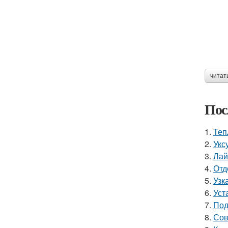
читат
Пос
1.
Теп
2.
Укс
3.
Лай
4.
Отд
5.
Узк
6.
Уст
7.
Под
8.
Сов