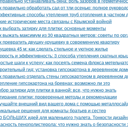
 правильно устанавливать окна: роль зазоров в герметично
к правильно обработать сад от тли осенью: полное руковод
фективные способы утепления труб отопления в частном 
кие исторические места связаны с Крымской войной
к выбрать затирку для плитки: основные моменты
к выжать максимум из 30 квадратных метров: советы по ор
к превратить двушку-хрущевку в современную квартиру
ущевка 45 м: как сделать стильное и уютное жилье
орость и эффективность: 3 способа утепления скатных кры
остые шаги к успеху: как посеять семена флокса метельчат
роительный гид: установка гипсокартона в деревянном дом
к правильно отделать стены гипсокартоном в деревянном 
епление гипсокартона на бревнах: возможно ли это
бор затирки для плитки в ванной: все, что нужно знать
тирание плитки: проверенные методы и рекомендации
учшайте внешний вид вашего дома с помощью металлосай
икальные решения для комнаты братьев и сестер
0 БОЛЬШИХ идей для маленького туалета. Тонкости дизайн
асность пенополистерола: что нужно знать о безопасности 