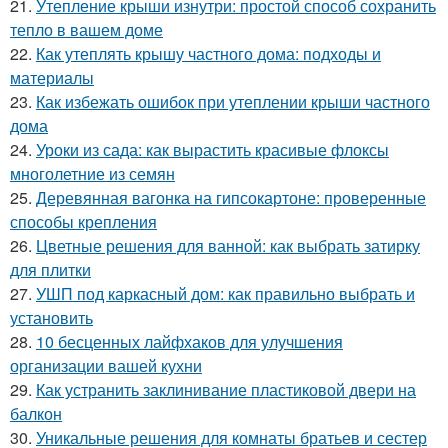
21.
Утепление крыши изнутри: простой способ сохранить
тепло в вашем доме
22.
Как утеплять крышу частного дома: подходы и
материалы
23.
Как избежать ошибок при утеплении крыши частного
дома
24.
Уроки из сада: как вырастить красивые флоксы
многолетние из семян
25.
Деревянная вагонка на гипсокартоне: проверенные
способы крепления
26.
Цветные решения для ванной: как выбрать затирку
для плитки
27.
УШП под каркасный дом: как правильно выбрать и
установить
28.
10 бесценных лайфхаков для улучшения
организации вашей кухни
29.
Как устранить заклинивание пластиковой двери на
балкон
30.
Уникальные решения для комнаты братьев и сестер