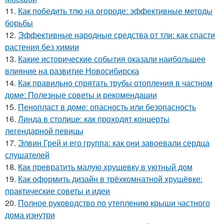
11.
Как победить тлю на огороде: эффективные методы
борьбы
12.
Эффективные народные средства от тли: как спасти
растения без химии
13.
Какие исторические события оказали наибольшее
влияние на развитие Новосибирска
14.
Как правильно спрятать трубы отопления в частном
доме: Полезные советы и рекомендации
15.
Пенопласт в доме: опасность или безопасность
16.
Линда в столице: как проходят концерты
легендарной певицы
17.
Элвин Грей и его группа: как они завоевали сердца
слушателей
18.
Как превратить малую хрущевку в уютный дом
19.
Как оформить дизайн в трёхкомнатной хрущёвке:
практические советы и идеи
20.
Полное руководство по утеплению крыши частного
дома изнутри