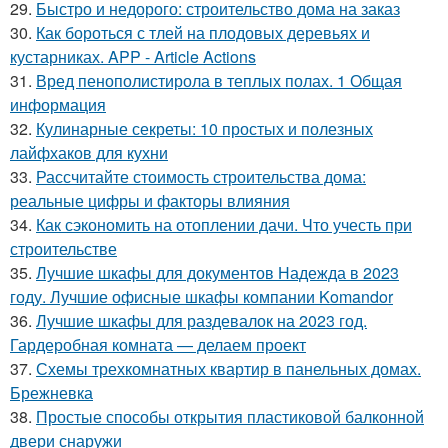
29.
Быстро и недорого: строительство дома на заказ
30.
Как бороться с тлей на плодовых деревьях и
кустарниках. APP - Article Actions
31.
Вред пенополистирола в теплых полах. 1 Общая
информация
32.
Кулинарные секреты: 10 простых и полезных
лайфхаков для кухни
33.
Рассчитайте стоимость строительства дома:
реальные цифры и факторы влияния
34.
Как сэкономить на отоплении дачи. Что учесть при
строительстве
35.
Лучшие шкафы для документов Надежда в 2023
году. Лучшие офисные шкафы компании Komandor
36.
Лучшие шкафы для раздевалок на 2023 год.
Гардеробная комната — делаем проект
37.
Схемы трехкомнатных квартир в панельных домах.
Брежневка
38.
Простые способы открытия пластиковой балконной
двери снаружи