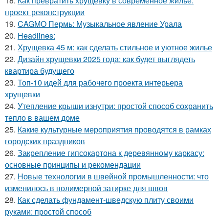
18.
Как превратить хрущевку в современное жильё:
проект реконструкции
19.
CAGMO Пермь: Музыкальное явление Урала
20.
Headlines:
21.
Хрущевка 45 м: как сделать стильное и уютное жилье
22.
Дизайн хрущевки 2025 года: как будет выглядеть
квартира будущего
23.
Топ-10 идей для рабочего проекта интерьера
хрущевки
24.
Утепление крыши изнутри: простой способ сохранить
тепло в вашем доме
25.
Какие культурные мероприятия проводятся в рамках
городских праздников
26.
Закрепление гипсокартона к деревянному каркасу:
основные принципы и рекомендации
27.
Новые технологии в швейной промышленности: что
изменилось в полимерной затирке для швов
28.
Как сделать фундамент-шведскую плиту своими
руками: простой способ