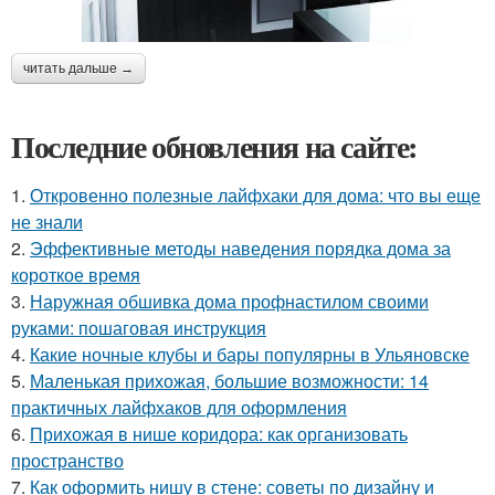
читать дальше →
Последние обновления на сайте:
1.
Откровенно полезные лайфхаки для дома: что вы еще
не знали
2.
Эффективные методы наведения порядка дома за
короткое время
3.
Наружная обшивка дома профнастилом своими
руками: пошаговая инструкция
4.
Какие ночные клубы и бары популярны в Ульяновске
5.
Маленькая прихожая, большие возможности: 14
практичных лайфхаков для оформления
6.
Прихожая в нише коридора: как организовать
пространство
7.
Как оформить нишу в стене: советы по дизайну и