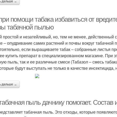
ь дальше →
 при помощи табака избавиться от вредит
вы табачной пылью
 простой и незатейливый, но, тем не менее, действенный
ке – опудривание самих растений и почвы вокруг табачной 
тоятельно, если выращиваете табак – собранные листья про
ее купить препарат в специализированном магазине. При э
ную пыль, так и ее различные смеси (Табазол – смесь табака
, которые будут выступать не только в качестве инсектицида,
ь дальше →
 табачная пыль дачнику помогает. Состав
редставляет табачная пыль. Это отходы, которые появляютс