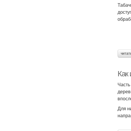
Табач
досту
обраб
читат
Как
Часть
дерев
впосл
Для н
напра