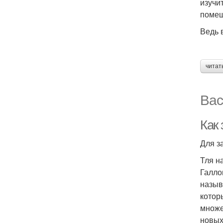
изучи
помещ
Ведь 
читат
Вас
Как
Для з
Тля н
Галло
назыв
котор
множе
новых