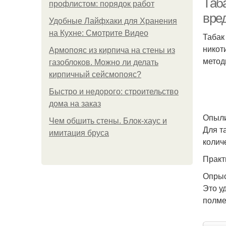
Таб
профлистом: порядок работ
вре
Удобные Лайфхаки для Хранения
на Кухне: Смотрите Видео
Табак
никот
Армопояс из кирпича на стены из
метод
газоблоков. Можно ли делать
кирпичный сейсмопояс?
Быстро и недорого: строительство
дома на заказ
Опыл
Чем обшить стены. Блок-хаус и
Для т
имитация бруса
колич
Практ
Опрыс
Это у
полме