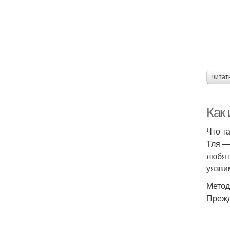
читат
Как
Что т
Тля —
любят
уязви
Метод
Прежд