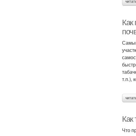
читат
Как
поч
Самый
участ
самос
быстр
табач
т.п.)
читат
Как
Что п