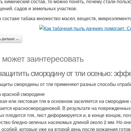
ть химический состав, то можно понять, почему стали поль
ений, садов и земельных участков.
в составе табака множество масел, веществ, микроэлемент
ь дальше →
 может заинтересовать
 защитить смородину от тли осенью: эфф
ащиты смородины от тли применяют разные способы отработ
а красной смородине
вая или листовая тля в основном заселяется на смородине 
ается красносмородиновой. В результате на поврежденных 
ых плодится тля, лист деформируется и, в конце концов, пог
ство бледно-зеленых насекомых длиной около 2 мм. Но они
 особей, которые уже на второй день после рождения гот