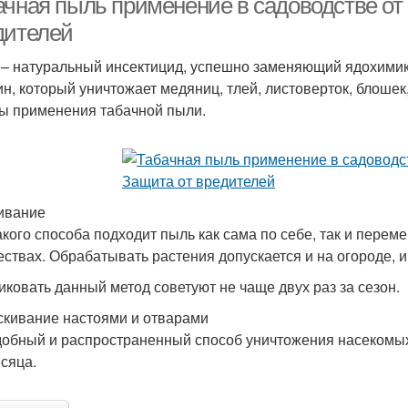
ачная пыль применение в садоводстве от
дителей
 – натуральный инсектицид, успешно заменяющий ядохими
ин, который уничтожает медяниц, тлей, листоверток, блош
ы применения табачной пыли.
ивание
акого способа подходит пыль как сама по себе, так и перем
ествах. Обрабатывать растения допускается и на огороде, и в
иковать данный метод советуют не чаще двух раз за сезон.
кивание настоями и отварами
добный и распространенный способ уничтожения насекомых
сяца.