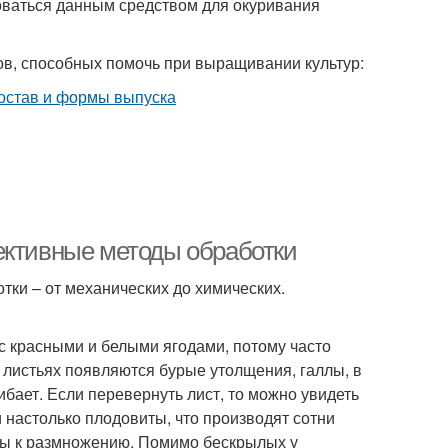
зоваться данным средством для окуривания
ов, способных помочь при выращивании культур:
ективные методы обработки
ки – от механических до химических.
с красными и белыми ягодами, потому часто
листьях появляются бурые утолщения, галлы, в
ибает. Если перевернуть лист, то можно увидеть
 настолько плодовиты, что производят сотни
овы к размножению. Помимо бескрылых у