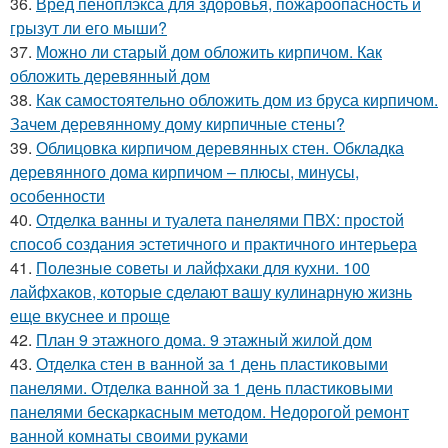
36.
Вред пеноплэкса для здоровья, пожароопасность и
грызут ли его мыши?
37.
Можно ли старый дом обложить кирпичом. Как
обложить деревянный дом
38.
Как самостоятельно обложить дом из бруса кирпичом.
Зачем деревянному дому кирпичные стены?
39.
Облицовка кирпичом деревянных стен. Обкладка
деревянного дома кирпичом – плюсы, минусы,
особенности
40.
Отделка ванны и туалета панелями ПВХ: простой
способ создания эстетичного и практичного интерьера
41.
Полезные советы и лайфхаки для кухни. 100
лайфхаков, которые сделают вашу кулинарную жизнь
еще вкуснее и проще
42.
План 9 этажного дома. 9 этажный жилой дом
43.
Отделка стен в ванной за 1 день пластиковыми
панелями. Отделка ванной за 1 день пластиковыми
панелями бескаркасным методом. Недорогой ремонт
ванной комнаты своими руками