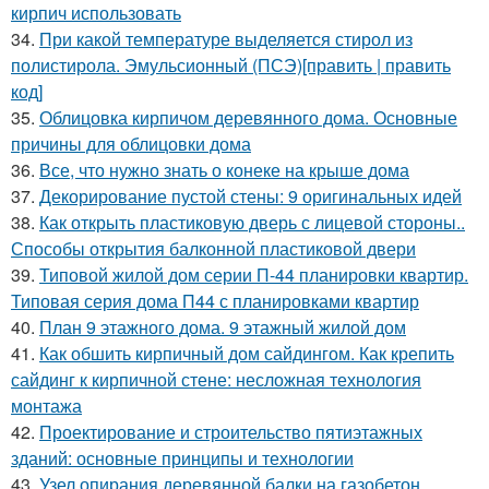
кирпич использовать
34.
При какой температуре выделяется стирол из
полистирола. Эмульсионный (ПСЭ)[править | править
код]
35.
Облицовка кирпичом деревянного дома. Основные
причины для облицовки дома
36.
Все, что нужно знать о конеке на крыше дома
37.
Декорирование пустой стены: 9 оригинальных идей
38.
Как открыть пластиковую дверь с лицевой стороны..
Способы открытия балконной пластиковой двери
39.
Типовой жилой дом серии П-44 планировки квартир.
Типовая серия дома П44 с планировками квартир
40.
План 9 этажного дома. 9 этажный жилой дом
41.
Как обшить кирпичный дом сайдингом. Как крепить
сайдинг к кирпичной стене: несложная технология
монтажа
42.
Проектирование и строительство пятиэтажных
зданий: основные принципы и технологии
43.
Узел опирания деревянной балки на газобетон.