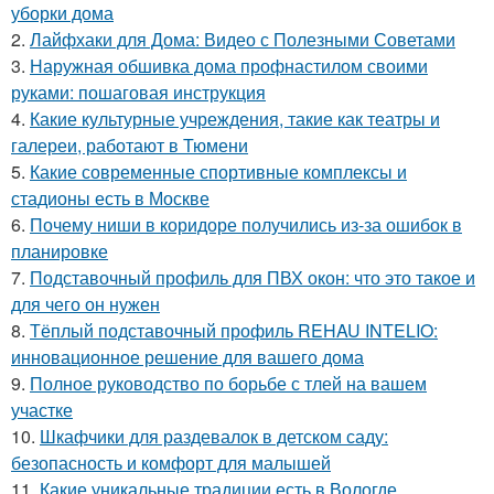
уборки дома
2.
Лайфхаки для Дома: Видео с Полезными Советами
3.
Наружная обшивка дома профнастилом своими
руками: пошаговая инструкция
4.
Какие культурные учреждения, такие как театры и
галереи, работают в Тюмени
5.
Какие современные спортивные комплексы и
стадионы есть в Москве
6.
Почему ниши в коридоре получились из-за ошибок в
планировке
7.
Подставочный профиль для ПВХ окон: что это такое и
для чего он нужен
8.
Тёплый подставочный профиль REHAU INTELIO:
инновационное решение для вашего дома
9.
Полное руководство по борьбе с тлей на вашем
участке
10.
Шкафчики для раздевалок в детском саду:
безопасность и комфорт для малышей
11.
Какие уникальные традиции есть в Вологде