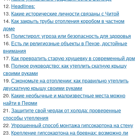
12.
Headlines:
13.
Какие исторические личности связаны с Читой
14.
Как закрыть трубы отопления коробом в частном
доме
15.
Полистирол: угроза или безопасность для здоровья
16.
Есть ли религиозные объекты в Пензе, достойные
внимания
17.
Как превратить старую хрущевку в современный дом
18.
Полное руководство: как утеплить скатную крышу
своими руками
19.
Сэкономьте на отоплении: как правильно утеплить
двускатную крышу своими руками
20.
Какие необычные и малоизвестные места можно
найти в Перми
21.
Защитите свой чердак от холода: проверенные
способы утепления
22.
Упрощенный способ монтажа гипсокартона на стену
23.
Крепление гипсокартона на бревнах: возможно ли