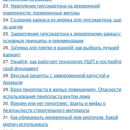
23.
Укрепление гипсокартона на деревянной
поверхности: проверенные методы
24.
Создание каркаса из дерева для гипсокартона: шаг
за шагом
25.
Закрепление гипсокартона к деревянному каркасу:
основные принципы и рекомендации
26.
Затирка для плитки в ванной: как выбрать лучший
вариант
27.
Узнайте, как работает технология УШП и постройте
свой фундамент
28.
Вкусные рецепты с замороженной капустой и
брокколи
29.
Вред пенопласта в жилых помещениях. Опасности
использования пенопласта внутри дома
30.
Вреден или нет пеноплекс: факты и мифы о
безопасности строительного материала
31.
Как облицевать деревянный дом кирпичом. Какой
кирпич использовать