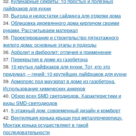
32.
Кулинарные секреты: 10 простых и полезных
лайфхаков для кухни
33.
Выгода и недостатки сайдинга для отделки дома
34.
Облицовка деревянного дома кирпичом своими
руками. Рассчитываем материал
35.
Проектирование и строительство пятиэтажного
жилого дома: основные этапы и подходы
36.
Арболит и фибролит: отличия и применение
37.
Перекрытия в доме из газобетона
38.
10 крутых лайфхаков для кухни. Тот, кто это
придумал, – гений: 10 крутейших лайфхаков для кухни
39.
Армопояс под мауэрлат в доме из газобетона.
Использование химических анкеров
40.
Обзор всех SMD светодиодов. Характеристики и
виды SMD-светодиодов
41.
5-этажный дом: современный дизайн и комфорт
42.
Вентиляция конька крыши под металлочерепицу.
Монтаж конька осуществляют в такой
последовательности