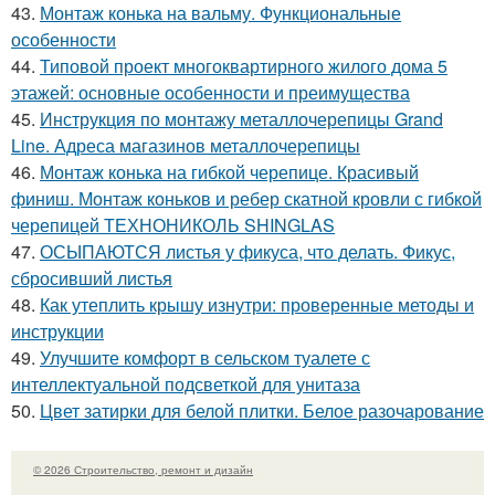
43.
Монтаж конька на вальму. Функциональные
особенности
44.
Типовой проект многоквартирного жилого дома 5
этажей: основные особенности и преимущества
45.
Инструкция по монтажу металлочерепицы Grand
Line. Адреса магазинов металлочерепицы
46.
Монтаж конька на гибкой черепице. Красивый
финиш. Монтаж коньков и ребер скатной кровли с гибкой
черепицей ТЕХНОНИКОЛЬ SHINGLAS
47.
ОСЫПАЮТСЯ листья у фикуса, что делать. Фикус,
сбросивший листья
48.
Как утеплить крышу изнутри: проверенные методы и
инструкции
49.
Улучшите комфорт в сельском туалете с
интеллектуальной подсветкой для унитаза
50.
Цвет затирки для белой плитки. Белое разочарование
© 2026 Строительство, ремонт и дизайн