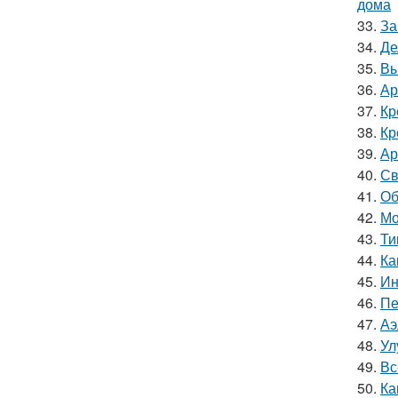
дома
33.
За
34.
Де
35.
Вы
36.
Ар
37.
Кр
38.
Кр
39.
Ар
40.
Св
41.
Об
42.
Мо
43.
Ти
44.
Ка
45.
Ин
46.
Пе
47.
Аэ
48.
Ул
49.
Вс
50.
Ка