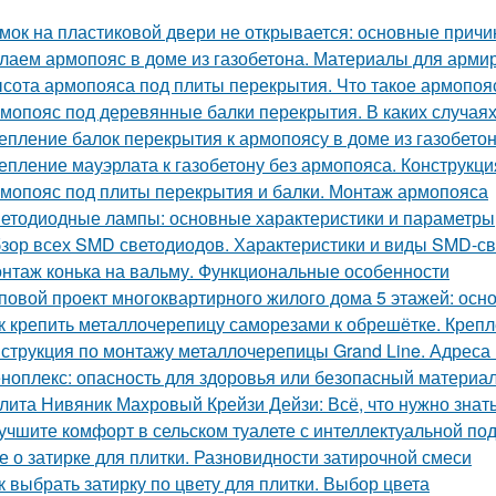
мок на пластиковой двери не открывается: основные прич
лаем армопояс в доме из газобетона. Материалы для арми
сота армопояса под плиты перекрытия. Что такое армопояс
мопояс под деревянные балки перекрытия. В каких случая
епление балок перекрытия к армопоясу в доме из газобет
епление мауэрлата к газобетону без армопояса. Конструкци
мопояс под плиты перекрытия и балки. Монтаж армопояса
етодиодные лампы: основные характеристики и параметры
зор всех SMD светодиодов. Характеристики и виды SMD-с
нтаж конька на вальму. Функциональные особенности
повой проект многоквартирного жилого дома 5 этажей: ос
к крепить металлочерепицу саморезами к обрешётке. Креп
струкция по монтажу металлочерепицы Grand Line. Адреса
ноплекс: опасность для здоровья или безопасный материа
лита Нивяник Махровый Крейзи Дейзи: Всё, что нужно знать
учшите комфорт в сельском туалете с интеллектуальной под
е о затирке для плитки. Разновидности затирочной смеси
к выбрать затирку по цвету для плитки. Выбор цвета