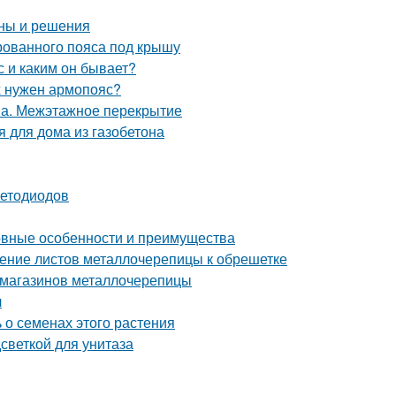
ины и решения
рованного пояса под крышу
 и каким он бывает?
х нужен армопояс?
она. Межэтажное перекрытие
я для дома из газобетона
ветодиодов
новные особенности и преимущества
ление листов металлочерепицы к обрешетке
 магазинов металлочерепицы
л
 о семенах этого растения
светкой для унитаза