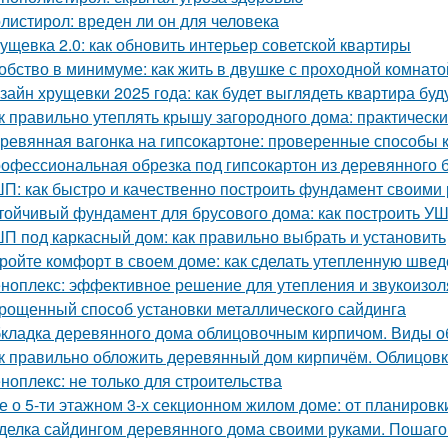
листирол: вреден ли он для человека
ущевка 2.0: как обновить интерьер советской квартиры
обство в минимуме: как жить в двушке с проходной комнато
зайн хрущевки 2025 года: как будет выглядеть квартира бу
к правильно утеплять крышу загородного дома: практическ
ревянная вагонка на гипсокартоне: проверенные способы 
офессиональная обрезка под гипсокартон из деревянного бр
П: как быстро и качественно построить фундамент своими
тойчивый фундамент для брусового дома: как построить У
П под каркасный дом: как правильно выбрать и установить
ройте комфорт в своем доме: как сделать утепленную швед
ноплекс: эффективное решение для утепления и звукоизо
рощенный способ установки металлического сайдинга
кладка деревянного дома облицовочным кирпичом. Виды о
к правильно обложить деревянный дом кирпичём. Облицовк
ноплекс: не только для строительства
е о 5-ти этажном 3-х секционном жилом доме: от планировк
делка сайдингом деревянного дома своими руками. Пошаго