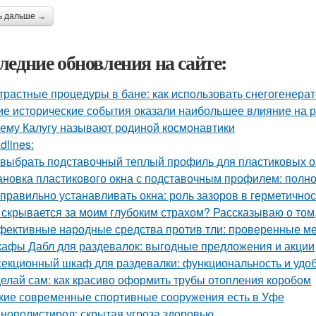
ь дальше →
ледние обновления на сайте:
трастные процедуры в бане: как использовать снегогенера
ие исторические события оказали наибольшее влияние на 
ему Калугу называют родиной космонавтики
dlines:
 выбрать подставочный теплый профиль для пластиковых о
ановка пластикового окна с подставочным профилем: полн
 правильно устанавливать окна: роль зазоров в герметично
 скрывается за моим глубоким страхом? Рассказываю о том,
ективные народные средства против тли: проверенные м
афы Дабл для раздевалок: выгодные предложения и акции
секционный шкаф для раздевалки: функциональность и удо
елай сам: как красиво оформить трубы отопления коробом
кие современные спортивные сооружения есть в Уфе
нополистирол: скрытая угроза здоровью