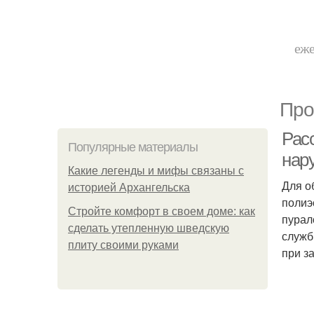
еже
Про
Рас
Популярные материалы
нар
Какие легенды и мифы связаны с
Для о
историей Архангельска
полиэ
Стройте комфорт в своем доме: как
пурал
сделать утепленную шведскую
служб
плиту своими руками
при з