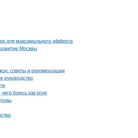
тор для максимального эффекта
развитие Москвы
кон: советы и рекомендации
ое руководство
сти
 чего боюсь как огня
етоды
бство