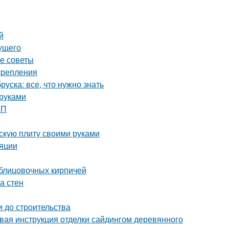
й
дущего
ие советы
крепления
уска: все, что нужно знать
 руками
ШП
скую плиту своими руками
ляции
блицовочных кирпичей
а стен
и до строительства
вая инструкция отделки сайдингом деревянного