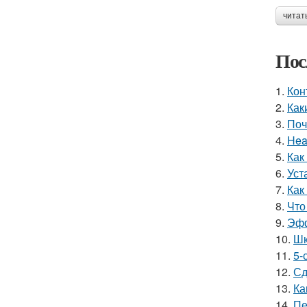
читат
Пос
1.
Кон
2.
Как
3.
Поч
4.
Hea
5.
Как
6.
Уст
7.
Как
8.
Что
9.
Эфф
10.
Шк
11.
5-
12.
Сд
13.
Ка
14.
Пе