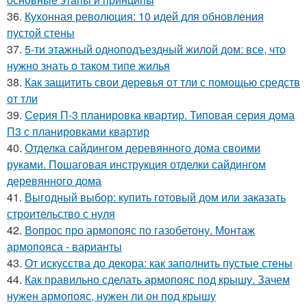
36.
Кухонная революция: 10 идей для обновления
пустой стены
37.
5-ти этажный одноподъездный жилой дом: все, что
нужно знать о таком типе жилья
38.
Как защитить свои деревья от тли с помощью средств
от тли
39.
Серия П-3 планировка квартир. Типовая серия дома
П3 с планировками квартир
40.
Отделка сайдингом деревянного дома своими
руками. Пошаговая инструкция отделки сайдингом
деревянного дома
41.
Выгодный выбор: купить готовый дом или заказать
строительство с нуля
42.
Вопрос про армопояс по газобетону. Монтаж
армопояса - варианты
43.
От искусства до декора: как заполнить пустые стены
44.
Как правильно сделать армопояс под крышу. Зачем
нужен армопояс, нужен ли он под крышу