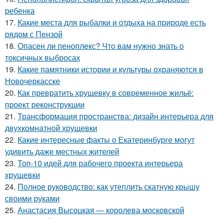
ребенка
17.
Какие места для рыбалки и отдыха на природе есть
рядом с Пензой
18.
Опасен ли пеноплекс? Что вам нужно знать о
токсичных выбросах
19.
Какие памятники истории и культуры охраняются в
Новочеркасске
20.
Как превратить хрущевку в современное жильё:
проект реконструкции
21.
Трансформация пространства: дизайн интерьера для
двухкомнатной хрущевки
22.
Какие интересные факты о Екатеринбурге могут
удивить даже местных жителей
23.
Топ-10 идей для рабочего проекта интерьера
хрущевки
24.
Полное руководство: как утеплить скатную крышу
своими руками
25.
Анастасия Высоцкая — королева московской