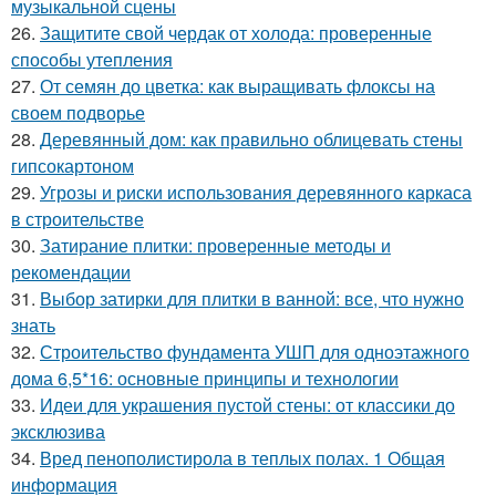
музыкальной сцены
26.
Защитите свой чердак от холода: проверенные
способы утепления
27.
От семян до цветка: как выращивать флоксы на
своем подворье
28.
Деревянный дом: как правильно облицевать стены
гипсокартоном
29.
Угрозы и риски использования деревянного каркаса
в строительстве
30.
Затирание плитки: проверенные методы и
рекомендации
31.
Выбор затирки для плитки в ванной: все, что нужно
знать
32.
Строительство фундамента УШП для одноэтажного
дома 6,5*16: основные принципы и технологии
33.
Идеи для украшения пустой стены: от классики до
эксклюзива
34.
Вред пенополистирола в теплых полах. 1 Общая
информация