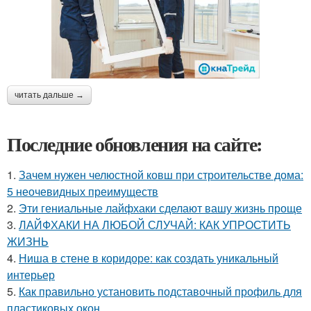
читать дальше →
Последние обновления на сайте:
1.
Зачем нужен челюстной ковш при строительстве дома:
5 неочевидных преимуществ
2.
Эти гениальные лайфхаки сделают вашу жизнь проще
3.
ЛАЙФХАКИ НА ЛЮБОЙ СЛУЧАЙ: КАК УПРОСТИТЬ
ЖИЗНЬ
4.
Ниша в стене в коридоре: как создать уникальный
интерьер
5.
Как правильно установить подставочный профиль для
пластиковых окон