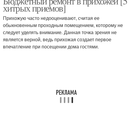
Бюджетный ремонт в прихожей [5
хитрых приемов]
Прихожую часто недооценивают, считая ее
Прихожая в
обыкновенным проходным помещением, которому не
Прихожая в хрущевке
современном стиле
следует уделять внимание. Данная точка зрения не
является верной, ведь прихожая создает первое
впечатление при посещении дома гостями.
Обои для узкой
Обоев для прихожей
прихожей
Прихожая в квартире