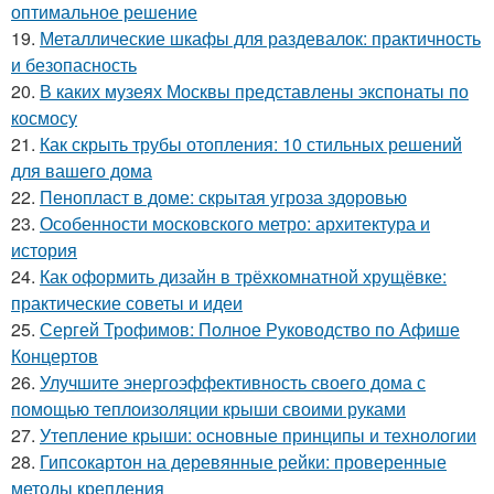
оптимальное решение
19.
Металлические шкафы для раздевалок: практичность
и безопасность
20.
В каких музеях Москвы представлены экспонаты по
космосу
21.
Как скрыть трубы отопления: 10 стильных решений
для вашего дома
22.
Пенопласт в доме: скрытая угроза здоровью
23.
Особенности московского метро: архитектура и
история
24.
Как оформить дизайн в трёхкомнатной хрущёвке:
практические советы и идеи
25.
Сергей Трофимов: Полное Руководство по Афише
Концертов
26.
Улучшите энергоэффективность своего дома с
помощью теплоизоляции крыши своими руками
27.
Утепление крыши: основные принципы и технологии
28.
Гипсокартон на деревянные рейки: проверенные
методы крепления