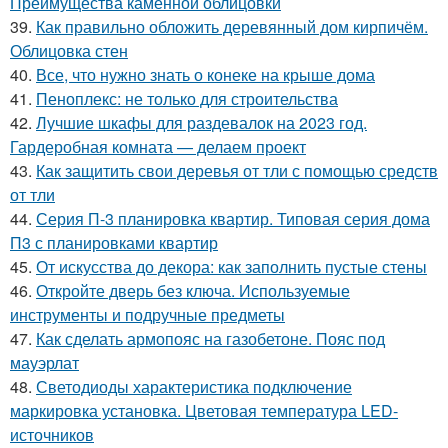
Преимущества каменной облицовки
39.
Как правильно обложить деревянный дом кирпичём.
Облицовка стен
40.
Все, что нужно знать о конеке на крыше дома
41.
Пеноплекс: не только для строительства
42.
Лучшие шкафы для раздевалок на 2023 год.
Гардеробная комната — делаем проект
43.
Как защитить свои деревья от тли с помощью средств
от тли
44.
Серия П-3 планировка квартир. Типовая серия дома
П3 с планировками квартир
45.
От искусства до декора: как заполнить пустые стены
46.
Откройте дверь без ключа. Используемые
инструменты и подручные предметы
47.
Как сделать армопояс на газобетоне. Пояс под
мауэрлат
48.
Светодиоды характеристика подключение
маркировка установка. Цветовая температура LED-
источников