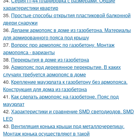
34.
Серия П-44 планировка с размерами. Общие
характеристики квартир
35.
Простые способы открытия пластиковой балконной
двери снаружи
36.
Делаем армопояс в доме из газобетона. Материалы
для армированного пояса под крышу
37.
Вопрос про армопояс по газобетону. Монтаж
армопояса - варианты
38.
Перекрытия в доме из газобетона
39.
Армопояс под деревянное перекрытие. В каких
случаях требуется армопояс в доме
40.
Крепление мауэрлата к газобетону без армопояса.
Конструкция для дома из газобетона
41.
Как сделать армопояс на газобетоне. Пояс под
мауэрлат
42.
Характеристики и сравнение SMD светодиодов. SMD
LED
43.
Вентиляция конька крыши под металлочерепицу.
Монтаж конька осуществляют в такой