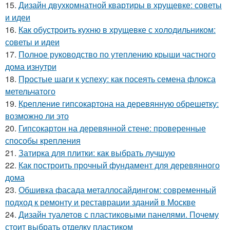
15.
Дизайн двухкомнатной квартиры в хрущевке: советы
и идеи
16.
Как обустроить кухню в хрущевке с холодильником:
советы и идеи
17.
Полное руководство по утеплению крыши частного
дома изнутри
18.
Простые шаги к успеху: как посеять семена флокса
метельчатого
19.
Крепление гипсокартона на деревянную обрешетку:
возможно ли это
20.
Гипсокартон на деревянной стене: проверенные
способы крепления
21.
Затирка для плитки: как выбрать лучшую
22.
Как построить прочный фундамент для деревянного
дома
23.
Обшивка фасада металлосайдингом: современный
подход к ремонту и реставрации зданий в Москве
24.
Дизайн туалетов с пластиковыми панелями. Почему
стоит выбрать отделку пластиком