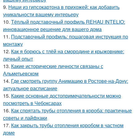
9.
Ниши из гипсокартона в прихожей: как добавить
уникальности вашему интерьеру
10.
Тёплый подставочный профиль REHAU INTELIO:
инновационное решение для вашего дома
11.
Подставочный профиль: пошаговая инструкция по
монтажу
12.
Как я борюсь с тлёй на смородине и крыжовнике:
личный опыт
13.
Какие исторические личности связаны с
Альметьевском
14.
Где смотреть группу Анимацию в Ростове-на-Дону:
актуальное расписание
15.
Какие основные достопримечательности можно
посмотреть в Чебоксарах
16.
Как спрятать трубы отопления в короба: практичные
советы и лайфхаки
17.
Как закрыть трубы отопления коробом в частном
доме