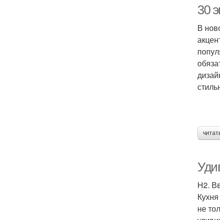
30 
В нов
акцен
попул
обяза
дизай
стиль
читат
Уди
H2. В
Кухня 
не то