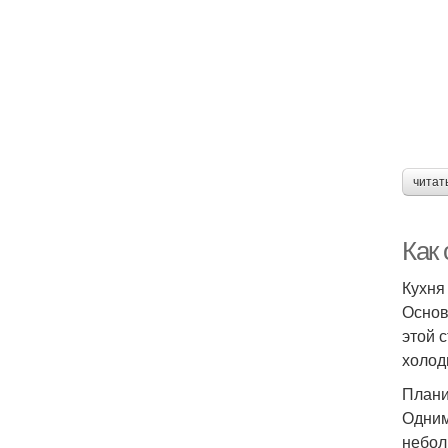
читат
Как
Кухня
Основ
этой 
холод
Плани
Одним
небол