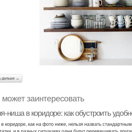
ь дальше →
 может заинтересовать
ня-ниша в коридоре: как обустроить удоб
 в коридоре, как на фото ниже, нельзя назвать стандартным
татки, и в разных ситуациях одни будут перевешивать други