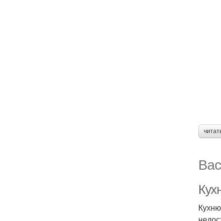
читат
Вас
Кух
Кухню
недос