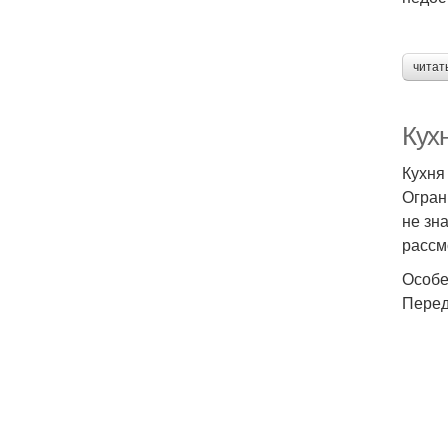
читат
Кух
Кухня
Огран
не зн
рассм
Особе
Перед