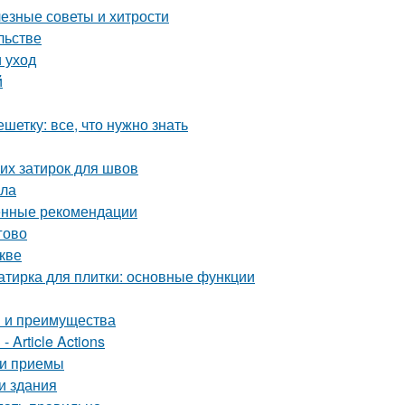
лезные советы и хитрости
льстве
 уход
й
етку: все, что нужно знать
их затирок для швов
ала
енные рекомендации
гово
кве
затирка для плитки: основные функции
ы и преимущества
 Article Actions
 и приемы
и здания