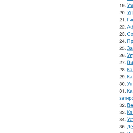
19.
Уз
20.
Уг
21.
Ги
22.
Аф
23.
Со
24.
Пр
25.
За
26.
Ул
27.
Ви
28.
Ка
29.
Ка
30.
Ун
31.
Ка
затир
32.
Ве
33.
Ка
34.
Ус
35.
Де