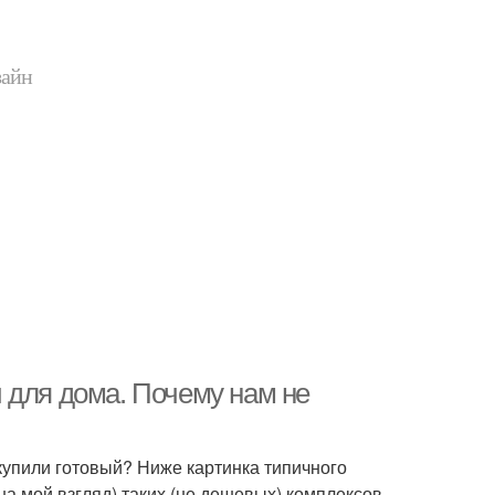
зайн
 для дома. Почему нам не
купили готовый? Ниже картинка типичного
а мой взгляд) таких (не дешевых) комплексов -