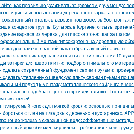
найте, как правильно ухаживать за флоксом друммонда: по
розы и риски использования деревянного каркаса в строите
псокартонный потолок в деревянном доме: выбор, монтаж и
иша концертов группы Бутырка в Кургане: отзывы зрителе
здание каркаса из дерева для гипсокартона: шаг за шагом
офессиональный монтаж гипсокартона на деревянную обреш
тирка для плитки в ванной: как выбрать лучший вариант
учшите внешний вид вашей плитки с помощью этих 10 лучш
ды затирки для швов плитки: подбор оптимального матери
к сделать современный фундамент своими руками: провер
к сделать утепленную шведскую плиту своими руками поша
икальный подход к монтажу металлического сайдинга в Мос
к правильно подобрать цвет затирки для плитки. Что такое 
очных смесей
нтилируемый конек для мягкой кровли: основные принцип
к бороться с тлей на плодовых деревьях и кустарниках. APP -
транение железа в скважинной воде: эффективные методы
ревянный дом обложен кирпичом. Требования к конструкци