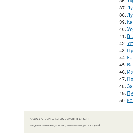
36.
Ук
37.
Лу
38.
Лу
39.
Ка
40.
Уд
41.
Вы
42.
Ус
43.
Пр
44.
Ка
45.
Вс
46.
Из
47.
По
48.
За
49.
Пу
50.
Ка
© 2026 Строительство, ремонт и дизайн
Ежедневные публикации на тему строительство, ремонт и дизайн