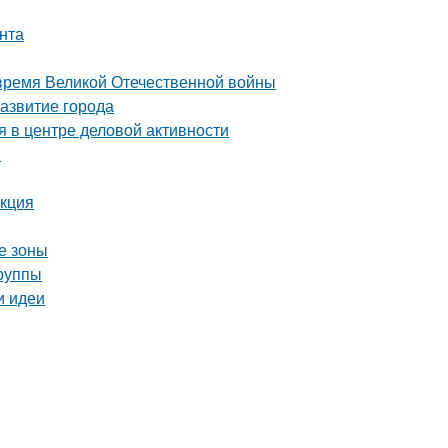
нта
 время Великой Отечественной войны
азвитие города
 в центре деловой активности
й
укция
е зоны
группы
и идеи