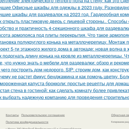
репление электрического теплого пола на стену: как это сд
чшие Офисные шкафы для одежды в 2023 году. Разновидн
чшие шкафы для раздевалок на 2023 год. Гардеробная ком
к открыть пластиковую дверь с лицевой стороны.. Способы
обство и практичность 4-секционного шкафа для раздевалк
сота армопояса под плиты перекрытия. Что такое армопояс
тановка полукруглого конька на металлочерепицу. Монтаж п
оект 5-ти этажного жилого дома в автокаде: новая волна в
к подогнать длину конька на кровле из металлочерепицы. Чт
е, что нужно знать о мебели для раздевалки: обзор и реком
 чего построить дом недорого. SIP: строим дом, как констру
чему не растет фикус бенджамина и как помочь цветку. Бол
мороженная капуста брокколи: простые рецепты для дома
стая стена в гостиной: как сделать комнату более привлека
к выбрать надежную компанию для проведения строительн
Контакты
Пользовательское соглашение
Обратная св
Политика конфидециальности
Копирование раз
г. Москва, ЗАО, Можайский, Верейская улица 17, м. Славянский бульвар