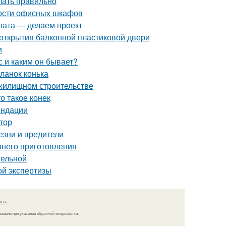
елать правильно
ости офисных шкафов
ната — делаем проект
 открытия балконной пластиковой двери
и
 и каким он бывает?
ланок конька
 жилищном строительстве
о такое конек
ендации
ктор
езни и вредители
шнего приготовления
тельной
ой экспертизы
язь
решено при указании обратной гиперссылки.