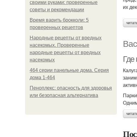
своими руками: проверенные
их де
советы и рекомендации
Время варить брокколи: 5
читат
проверенных рецептов
Народные рецепты от вредных
Вас
насекомых. Проверенные
народные рецепты от вредных
Где 
насекомых
Калуг
464 серии панельные дома. Серия
заним
дома 1-464
актив
Пеноплекс: опасность для здоровья
Парки
или безопасная альтернатива
Одним
читат
Пос