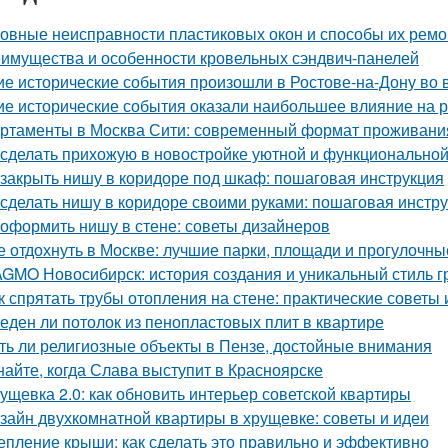
овные неисправности пластиковых окон и способы их ремо
имущества и особенности кровельных сэндвич-панелей
ие исторические события произошли в Ростове-на-Дону во
ие исторические события оказали наибольшее влияние на р
ртаменты в Москва Сити: современный формат проживания
 сделать прихожую в новостройке уютной и функционально
 закрыть нишу в коридоре под шкаф: пошаговая инструкция
 сделать нишу в коридоре своими руками: пошаговая инстр
 оформить нишу в стене: советы дизайнеров
е отдохнуть в Москве: лучшие парки, площади и прогулочны
GMO Новосибирск: история создания и уникальный стиль 
к спрятать трубы отопления на стене: практические советы 
еден ли потолок из пенопластовых плит в квартире
ть ли религиозные объекты в Пензе, достойные внимания
найте, когда Слава выступит в Красноярске
ущевка 2.0: как обновить интерьер советской квартиры
зайн двухкомнатной квартиры в хрущевке: советы и идеи
епление крыши: как сделать это правильно и эффективно