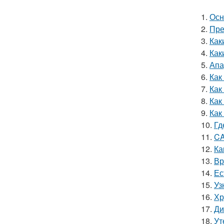
1.
Осн
2.
Пре
3.
Как
4.
Как
5.
Апа
6.
Как
7.
Как
8.
Как
9.
Как
10.
Гд
11.
CA
12.
Ка
13.
Вр
14.
Ес
15.
Уз
16.
Хр
17.
Ди
18.
Ут